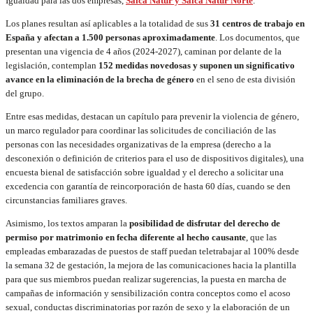
Igualdad para las dos empresas,
Saica Natur y Saica Natur Norte
.
Los planes resultan así aplicables a la totalidad de sus
31 centros de trabajo en
España y afectan a 1.500 personas aproximadamente
. Los documentos, que
presentan una vigencia de 4 años (2024-2027), caminan por delante de la
legislación, contemplan
152 medidas novedosas y suponen un significativo
avance en la eliminación de la brecha de género
en el seno de esta división
del grupo.
Entre esas medidas, destacan un capítulo para prevenir la violencia de género,
un marco regulador para coordinar las solicitudes de conciliación de las
personas con las necesidades organizativas de la empresa (derecho a la
desconexión o definición de criterios para el uso de dispositivos digitales), una
encuesta bienal de satisfacción sobre igualdad y el derecho a solicitar una
excedencia con garantía de reincorporación de hasta 60 días, cuando se den
circunstancias familiares graves.
Asimismo, los textos amparan la
posibilidad de disfrutar del derecho de
permiso por matrimonio en fecha diferente al hecho causante
, que las
empleadas embarazadas de puestos de staff puedan teletrabajar al 100% desde
la semana 32 de gestación, la mejora de las comunicaciones hacia la plantilla
para que sus miembros puedan realizar sugerencias, la puesta en marcha de
campañas de información y sensibilización contra conceptos como el acoso
sexual, conductas discriminatorias por razón de sexo y la elaboración de un