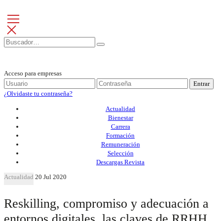
Acceso para empresas
Entrar
¿Olvidaste tu contraseña?
Actualidad
Bienestar
Carrera
Formación
Remuneración
Selección
Descargas Revista
Actualidad
20 Jul 2020
Reskilling, compromiso y adecuación a
entornos digitales, las claves de RRHH