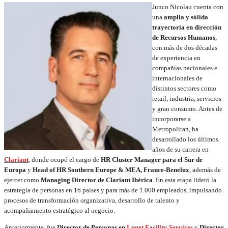
Junco Nicolau cuenta con
una
amplia y sólida
trayectoria en dirección
de Recursos Humanos
,
con más de dos décadas
de experiencia en
compañías nacionales e
internacionales de
distintos sectores como
retail, industria, servicios
y gran consumo. Antes de
incorporarse a
Metropolitan, ha
desarrollado los últimos
años de su carrera en
Clariant
, donde ocupó el cargo de
HR Cluster Manager para el Sur de
Europa
y
Head of HR Southern Europe & MEA, France-Benelux
, además de
ejercer como
Managing Director de Clariant Ibérica
. En esta etapa lideró la
estrategia de personas en 16 países y para más de 1.000 empleados, impulsando
procesos de transformación organizativa, desarrollo de talento y
acompañamiento estratégico al negocio.
Anteriormente, fue
Director de Personas en
Lunet Facility Services
y
Director