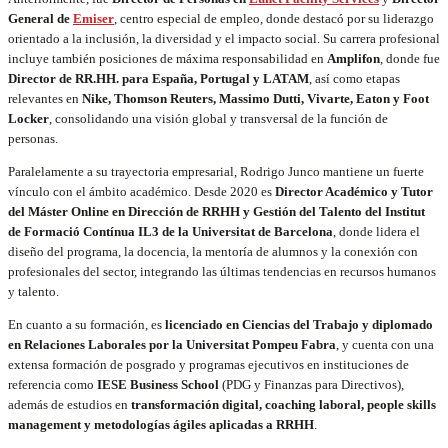
General de
Emiser
, centro especial de empleo, donde destacó por su liderazgo
orientado a la inclusión, la diversidad y el impacto social. Su carrera profesional
incluye también posiciones de máxima responsabilidad en
Amplifon
, donde fue
Director de RR.HH. para España, Portugal y LATAM
, así como etapas
relevantes en
Nike, Thomson Reuters, Massimo Dutti, Vivarte, Eaton y Foot
Locker
, consolidando una visión global y transversal de la función de
personas.
Paralelamente a su trayectoria empresarial, Rodrigo Junco mantiene un fuerte
vínculo con el ámbito académico. Desde 2020 es
Director Académico y Tutor
del Máster Online en Dirección de RRHH y Gestión del Talento del Institut
de Formació Contínua IL3 de la Universitat de Barcelona
, donde lidera el
diseño del programa, la docencia, la mentoría de alumnos y la conexión con
profesionales del sector, integrando las últimas tendencias en recursos humanos
y talento.
En cuanto a su formación, es
licenciado en Ciencias del Trabajo y diplomado
en Relaciones Laborales por la Universitat Pompeu Fabra
, y cuenta con una
extensa formación de posgrado y programas ejecutivos en instituciones de
referencia como
IESE Business School
(PDG y Finanzas para Directivos),
además de estudios en
transformación digital, coaching laboral, people skills
management y metodologías ágiles aplicadas a RRHH
.