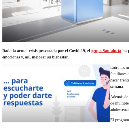
Dada la actual crisis provocada por el Covid-19, el
grupo Santalucía
ha p
emociones y, así, mejorar su bienestar.
Entre las m
familiares 
hacer frent
semana
.
Además de e
de múltipl
adolescenci
El programa