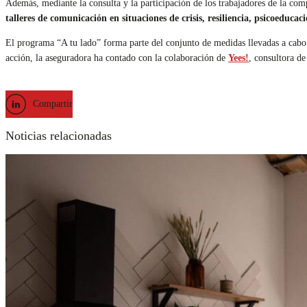
Además, mediante la consulta y la participación de los trabajadores de la com
talleres de comunicación en situaciones de crisis, resiliencia, psicoeducac
El programa “A tu lado” forma parte del conjunto de medidas llevadas a cabo p
acción, la aseguradora ha contado con la colaboración de
Yees!
, consultora d
Compartir
Noticias relacionadas