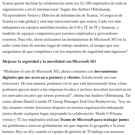
Scania quiere facilitar la colaboración entre los 52.100 empleados de toda la
organización a nivel internacional. Según Jan Andries Oldenkamp,
Vicepresidente Senior y Director de Información de Scania, "el negocio de
Scania es más global y está más interconectado que nunca. Cada vez más
trabajamos en equipos multifuncionales, de I+D y IT, de IT y finanzas, y
también de equipos compuestos por nuestros empleados y proveedores
externos. Para ello, ahora utilizamos las herramientas de Microsoft 365 en la
nube como base de nuestro lugar de trabajo moderno, al tiempo que nos
aseguramos de que cumplimos con los requisitos de seguridad más rigurosos".
Mejorar la seguridad y la movilidad con Microsoft 365
“Mediante el uso de Microsoft 365, ahora contamos con
herramientas
digitales que nos acercan a partners y clientes
, fortaleciendo así esas
relaciones. De esta manera, podemos ver lo que está funcionando bien, cómo
podemos apoyar mejor a las empresas locales, e incluso descubrir iniciativas en
los mercados locales que tienen potencial”, afirma Jan Andries Oldenkamp. Tal
como afirma Daniel Lundin IT Group Manager, End User Productivity, “hoy en
día, estamos viendo funciones dispares en nuestra organización trabajando
juntos desde cualquier lugar, mejorando la colaboración. Desde I+D hasta
ventas y TI, los empleados utilizan
Teams de Microsoft para trabajar juntos
sin problemas e innovar globalmente sin que importe la geografía o la zona
horaria. Hoy en día, cuando el equipo de gestión de TI trabaja con nuestros