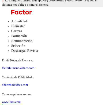
5.
Luis Miguel Jiménez (Manpower): Absentismo y desconexión: cuando el
síntoma nos obliga a mirar el sistema
Actualidad
Bienestar
Carrera
Formación
Remuneración
Selección
Descargas Revista
Envía Notas de Prensa a:
factorhumano@ifaes.com
Contacto de Publicidad:
dbarredo@ifaes.com
Conoce quienes somos:
www.ifaes.com