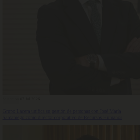
Selección
07 Jul 2026
Grupo Lacera unifica su gestión de personas con José María
Samaniego como director corporativo de Recursos Humanos