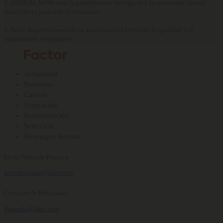
4.
SISQUAL WFM sitúa la planificación inteligente y la autonomía laboral
como claves para reducir el burnout
5.
Reale Seguros consolida su apuesta por el bienestar, la igualdad y el
voluntariado corporativo
Actualidad
Bienestar
Carrera
Formación
Remuneración
Selección
Descargas Revista
Envía Notas de Prensa a:
factorhumano@ifaes.com
Contacto de Publicidad:
dbarredo@ifaes.com