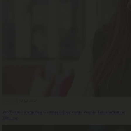
Selección
02 Jul 2026
Prodware incorpora a Gemma López como People Transformation
Director