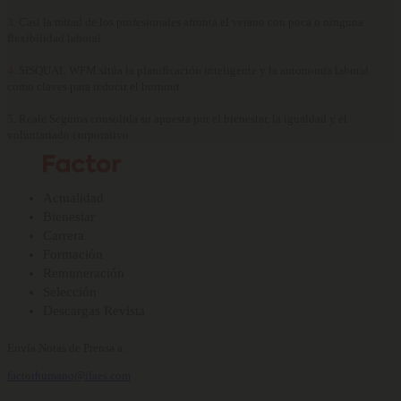
3.
Casi la mitad de los profesionales afronta el verano con poca o ninguna
flexibilidad laboral
4.
SISQUAL WFM sitúa la planificación inteligente y la autonomía laboral
como claves para reducir el burnout
5.
Reale Seguros consolida su apuesta por el bienestar, la igualdad y el
voluntariado corporativo
Actualidad
Bienestar
Carrera
Formación
Remuneración
Selección
Descargas Revista
Envía Notas de Prensa a:
factorhumano@ifaes.com