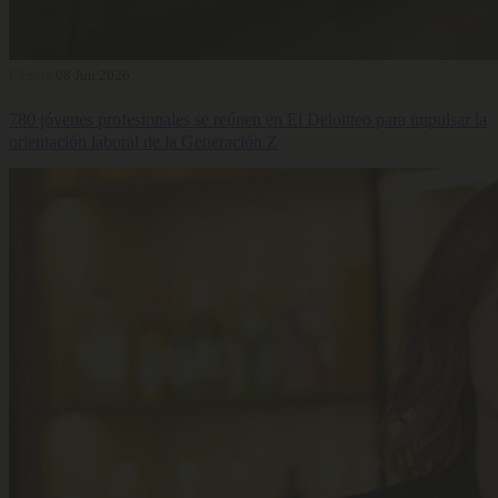
Carrera
08 Jun 2026
780 jóvenes profesionales se reúnen en El Deloitteo para impulsar la
orientación laboral de la Generación Z