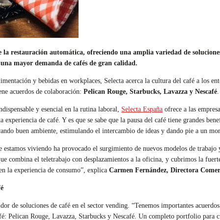
 de la restauración automática, ofreciendo una amplia variedad de solucio
to una mayor demanda de cafés de gran calidad.
mentación y bebidas en workplaces, Selecta acerca la cultura del café a los ent
iene acuerdos de colaboración:
Pelican Rouge, Starbucks, Lavazza y Nescafé
.
dispensable y esencial en la rutina laboral,
Selecta España
ofrece a las empresa
 experiencia de café. Y es que se sabe que la pausa del café tiene grandes bene
rando buen ambiente, estimulando el intercambio de ideas y dando pie a un mom
que estamos viviendo ha provocado el surgimiento de nuevos modelos de trabajo 
ue combina el teletrabajo con desplazamientos a la oficina, y cubrimos la fuert
 en la experiencia de consumo”, explica
Carmen Fernández, Directora Comerc
fé
buidor de soluciones de café en el sector vending. “Tenemos importantes acuerd
afé: Pelican Rouge, Lavazza, Starbucks y Nescafé. Un completo portfolio para cu