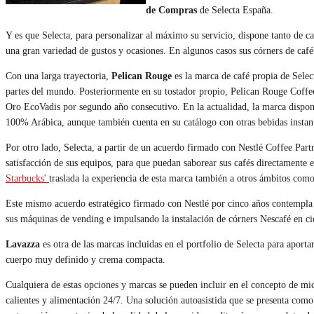
de Compras
de Selecta España.
Y es que Selecta, para personalizar al máximo su servicio, dispone tanto de
una gran variedad de gustos y ocasiones. En algunos casos sus córners de caf
Con una larga trayectoria,
Pelican Rouge
es la marca de café propia de Selec
partes del mundo. Posteriormente en su tostador propio, Pelican Rouge Coffee
Oro EcoVadis por segundo año consecutivo. En la actualidad, la marca dispone 
100% Arábica, aunque también cuenta en su catálogo con otras bebidas instan
Por otro lado, Selecta, a partir de un acuerdo firmado con Nestlé Coffee Part
satisfacción de sus equipos, para que puedan saborear sus cafés directamente
Starbucks'
traslada la experiencia de esta marca también a otros ámbitos como i
Este mismo acuerdo estratégico firmado con Nestlé por cinco años contempla 
sus máquinas de vending e impulsando la instalación de córners Nescafé en cie
Lavazza
es otra de las marcas incluidas en el portfolio de Selecta para aportar
cuerpo muy definido y crema compacta.
Cualquiera de estas opciones y marcas se pueden incluir en el concepto de m
calientes y alimentación 24/7. Una solución autoasistida que se presenta com