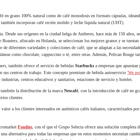
 café en grano 100% natural como de café monodosis en formato cápsulas, ideand
é también incorporan café recién molido y leche líquida natural (UHT).
ta. Desde sus orígenes en la ciudad belga de Amberes, hace más de 150 años, se 
 Roasters, afincado en Holanda, se seleccionan los mejores granos y se tuestan.
de diferentes variedades y colecciones de café, que se adaptan a las necesidad
táneas como chocolate, cappuccino o té, entre otras. Además, Pelican Rouge tam
ners, también ofrece el servicio de bebidas
Starbucks
a empresas que apuestan p
 en sus centros de trabajo. Este concepto premium de bebida autoservicio
'We pr
ndustrias, centros educativos y sanitarios, estaciones de servicio y hoteles.
también la distribución de la marca
Nescafé
, con la introducción de café en gr
rtos clientes.
 valor a los clientes interesados en auténticos cafés italianos, caracterizados po
icromarket
Foodies
, con el que el Grupo Selecta ofrece una solución completa de
o una alternativa para todas las empresas que en estos momentos necesitan cambi