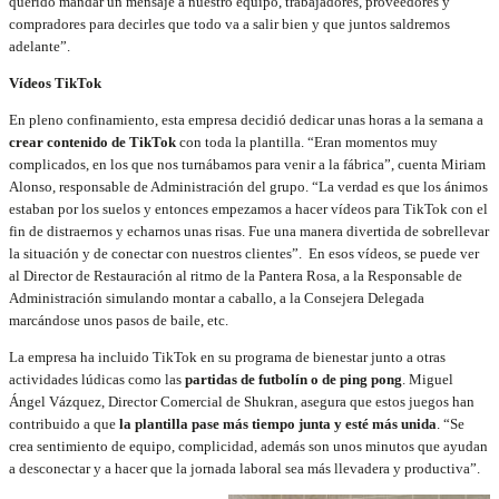
querido mandar un mensaje a nuestro equipo, trabajadores, proveedores y
compradores para decirles que todo va a salir bien y que juntos saldremos
adelante”.
Vídeos TikTok
En pleno confinamiento, esta empresa decidió dedicar unas horas a la semana a
crear contenido de TikTok
con toda la plantilla. “Eran momentos muy
complicados, en los que nos turnábamos para venir a la fábrica”, cuenta Miriam
Alonso, responsable de Administración del grupo. “La verdad es que los ánimos
estaban por los suelos y entonces empezamos a hacer vídeos para TikTok con el
fin de distraernos y echarnos unas risas. Fue una manera divertida de sobrellevar
la situación y de conectar con nuestros clientes”. En esos vídeos, se puede ver
al Director de Restauración al ritmo de la Pantera Rosa, a la Responsable de
Administración simulando montar a caballo, a la Consejera Delegada
marcándose unos pasos de baile, etc.
La empresa ha incluido TikTok en su programa de bienestar junto a otras
actividades lúdicas como las
partidas de futbolín o de ping pong
. Miguel
Ángel Vázquez, Director Comercial de Shukran, asegura que estos juegos han
contribuido a que
la plantilla pase más tiempo junta y esté más unida
. “Se
crea sentimiento de equipo, complicidad, además son unos minutos que ayudan
a desconectar y a hacer que la jornada laboral sea más llevadera y productiva”.