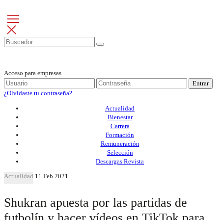
Acceso para empresas
Entrar
¿Olvidaste tu contraseña?
Actualidad
Bienestar
Carrera
Formación
Remuneración
Selección
Descargas Revista
Actualidad
11 Feb 2021
Shukran apuesta por las partidas de
futbolín y hacer vídeos en TikTok para