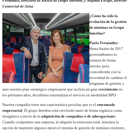
Fernández,
directora de RRHH de Grupo Interbus, y Stephan Escape, director
Comercial de Atisa.
¿Cómo ha sido la
evolución de la gestión
de nóminas en Grupo
Interbus?
Paola Fernández:
Hasta finales de 2017
gestionábamos la
nómina de forma
interna, pero,
coincidiendo con la
necesidad de cambiar el
programa de gestión y
ante nuestro plan estratégico empresarial que incluía un gran
crecimiento
en
los próximos años, decidimos externalizar el servicio en modalidad BPO.
Nuestra compañía tiene una característica peculiar, que es el
entramado
empresarial
. El grupo Interbus está creciendo tanto de forma orgánica como
inorgánica a través de la
adquisición de compañías o de subrogaciones
.
Cuando compramos una empresa, al adquirir la estructura total, tenemos la
opción de mantener algunos meses el sistema de gestión de nóminas existente,