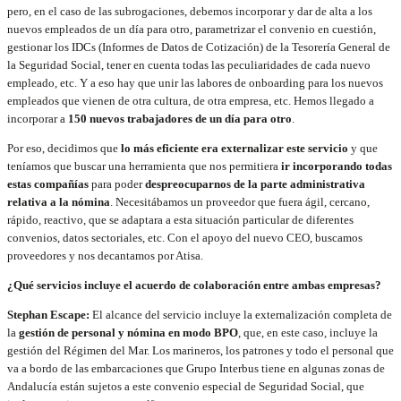
pero, en el caso de las subrogaciones, debemos incorporar y dar de alta a los
nuevos empleados de un día para otro, parametrizar el convenio en cuestión,
gestionar los IDCs (Informes de Datos de Cotización) de la Tesorería General de
la Seguridad Social, tener en cuenta todas las peculiaridades de cada nuevo
empleado, etc. Y a eso hay que unir las labores de onboarding para los nuevos
empleados que vienen de otra cultura, de otra empresa, etc. Hemos llegado a
incorporar a
150 nuevos trabajadores de un día para otro
.
Por eso, decidimos que
lo más eficiente era externalizar este servicio
y que
teníamos que buscar una herramienta que nos permitiera
ir incorporando todas
estas compañías
para poder
despreocuparnos de la parte administrativa
relativa a la nómina
. Necesitábamos un proveedor que fuera ágil, cercano,
rápido, reactivo, que se adaptara a esta situación particular de diferentes
convenios, datos sectoriales, etc. Con el apoyo del nuevo CEO, buscamos
proveedores y nos decantamos por Atisa.
¿Qué servicios incluye el acuerdo de colaboración entre ambas empresas?
Stephan Escape:
El alcance del servicio incluye la externalización completa de
la
gestión de personal y nómina en modo BPO
, que, en este caso, incluye la
gestión del Régimen del Mar. Los marineros, los patrones y todo el personal que
va a bordo de las embarcaciones que Grupo Interbus tiene en algunas zonas de
Andalucía están sujetos a este convenio especial de Seguridad Social, que