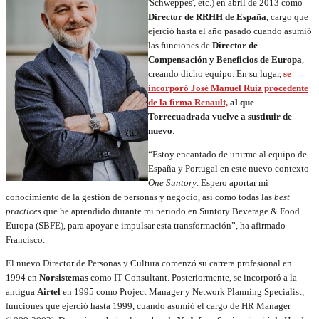
'Schweppes', etc.) en abril de 2013 como
Director de RRHH de España
, cargo que
ejerció hasta el año pasado cuando asumió
las funciones de
Director de
Compensación y Beneficios de Europa
,
creando dicho equipo. En su lugar,
se
incorporó José Manuel Ruiz procedente
de la firma Renault,
al que
Torrecuadrada vuelve a sustituir de
nuevo
.
“Estoy encantado de unirme al equipo de
España y Portugal en este nuevo contexto
One Suntory
. Espero aportar mi
conocimiento de la gestión de personas y negocio, así como todas las
best
practices
que he aprendido durante mi periodo en Suntory Beverage & Food
Europa (SBFE), para apoyar e impulsar esta transformación”, ha afirmado
Francisco.
El nuevo Director de Personas y Cultura comenzó su carrera profesional en
1994 en
Norsistemas
como IT Consultant. Posteriormente, se incorporó a la
antigua
Airtel
en 1995 como Project Manager y Network Planning Specialist,
funciones que ejerció hasta 1999, cuando asumió el cargo de HR Manager