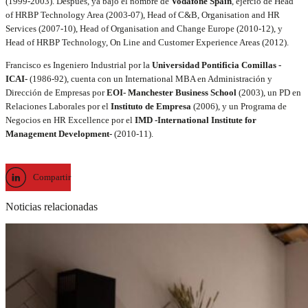
(1999-2003). Después, ya bajo el nombre de
Vodafone Spain
, ejerció de Head
of HRBP Technology Area (2003-07), Head of C&B, Organisation and HR
Services (2007-10), Head of Organisation and Change Europe (2010-12), y
Head of HRBP Technology, On Line and Customer Experience Areas (2012).
Francisco es Ingeniero Industrial por la
Universidad Pontificia Comillas -
ICAI-
(1986-92), cuenta con un International MBA en
Administración y
Dirección de Empresas
por
EOI- Manchester Business School
(2003), un PD en
Relaciones Laborales por el
Instituto de Empresa
(2006), y un Programa de
Negocios en
HR Excellence por el
IMD -International Institute for
Management Development-
(2010-11).
Compartir
Noticias relacionadas