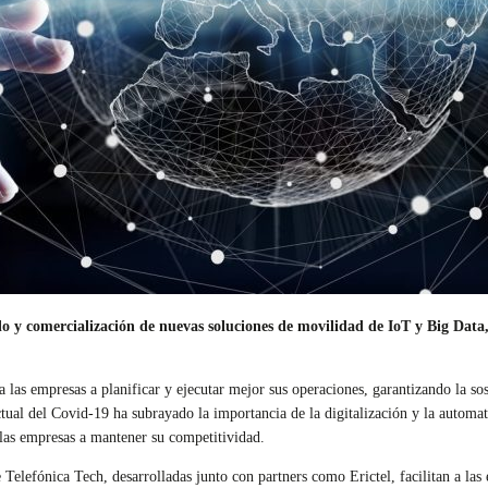
o y comercialización de nuevas soluciones de movilidad de IoT y Big Data,
a las empresas a planificar y ejecutar mejor sus operaciones, garantizando la so
ual del Covid-19 ha subrayado la importancia de la digitalización y la automa
las empresas a mantener su competitividad.
 Telefónica Tech, desarrolladas junto con partners como Erictel, facilitan a la