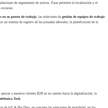
oluciones de seguimiento de activos. Éstas permiten la localización y el
s recursos.
s en su puesto de trabajo
, las soluciones de
gestión de equipos de trabajo
r un sistema de registro de las jornadas laborales, la planificación de la
poyar a nuestros clientes B2B en su camino hacia la digitalización, la
elefónica Tech
.
tos de loT & Big Data, en concreto las soluciones de movilidad, en los