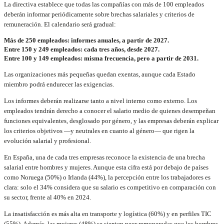
La directiva establece que todas las compañías con más de 100 empleados
deberán informar periódicamente sobre brechas salariales y criterios de
remuneración. El calendario será gradual:
Más de 250 empleados: informes anuales, a partir de 2027.
Entre 150 y 249 empleados: cada tres años, desde 2027.
Entre 100 y 149 empleados: misma frecuencia, pero a partir de 2031.
Las organizaciones más pequeñas quedan exentas, aunque cada Estado
miembro podrá endurecer las exigencias.
Los informes deberán realizarse tanto a nivel interno como externo. Los
empleados tendrán derecho a conocer el salario medio de quienes desempeñan
funciones equivalentes, desglosado por género, y las empresas deberán explicar
los criterios objetivos —y neutrales en cuanto al género— que rigen la
evolución salarial y profesional.
En España, una de cada tres empresas reconoce la existencia de una brecha
salarial entre hombres y mujeres. Aunque esta cifra está por debajo de países
como Noruega (50%) o Irlanda (44%), la percepción entre los trabajadores es
clara: solo el 34% considera que su salario es competitivo en comparación con
su sector, frente al 40% en 2024.
La insatisfacción es más alta en transporte y logística (60%) y en perfiles TIC
(55%). Además, las mujeres (48%) se sienten peor remuneradas que los hombres