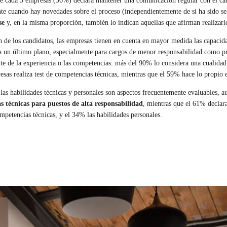
e cada 3 empresas (36%) declara mantener una comunicación regular con el cand
te cuando hay novedades sobre el proceso (independientemente de si ha sido se
se
y, en la misma proporción, también lo indican aquellas que afirman realizarlo
n de los candidatos, las empresas tienen en cuenta en mayor medida las capacidad
as a un último plano, especialmente para cargos de menor responsabilidad como 
lante de la experiencia o las competencias: más del 90% lo considera una cualid
sas realiza test de competencias técnicas, mientras que el 59% hace lo propio e
 las habilidades técnicas y personales son aspectos frecuentemente evaluables,
s técnicas para puestos de alta responsabilidad
, mientras que el 61% declara
mpetencias técnicas, y el 34% las habilidades personales.