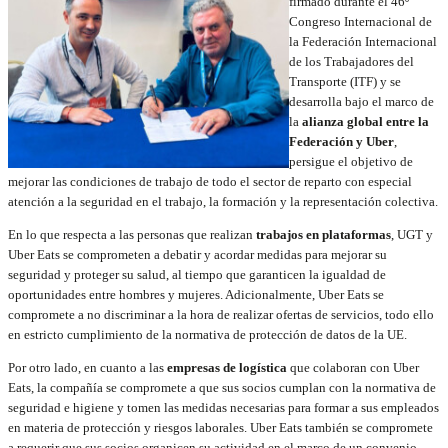
firmado durante el 46º
Congreso Internacional de
la Federación Internacional
de los Trabajadores del
Transporte (ITF) y se
desarrolla bajo el marco de
la
alianza global entre la
Federación y Uber
,
persigue el objetivo de
mejorar las condiciones de trabajo de todo el sector de reparto con especial
atención a la seguridad en el trabajo, la formación y la representación colectiva.
En lo que respecta a las personas que realizan
trabajos en plataformas
, UGT y
Uber Eats se comprometen a debatir y acordar medidas para mejorar su
seguridad y proteger su salud, al tiempo que garanticen la igualdad de
oportunidades entre hombres y mujeres. Adicionalmente, Uber Eats se
compromete a no discriminar a la hora de realizar ofertas de servicios, todo ello
en estricto cumplimiento de la normativa de protección de datos de la UE.
Por otro lado, en cuanto a las
empresas de logística
que colaboran con Uber
Eats, la compañía se compromete a que sus socios cumplan con la normativa de
seguridad e higiene y tomen las medidas necesarias para formar a sus empleados
en materia de protección y riesgos laborales. Uber Eats también se compromete
a requerir que sus socios organicen su actividad en el marco de un convenio