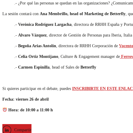
.- ¿Por qué las personas se quedan en las organizaciones? ¿Comunicam
La sesión contará con
Ana Membrillo, head of Marketing de Betterfly
, qu
.-
Verónica Rodríguez Largacha
, directora de RRHH España y Port
.-
Alvaro Vázquez
, director de Gestión de Personas para Iberia, Ita
.-
Begoña Arias Antolín
, directora de RRHH Corporación de
Vocent
.-
Celia Ortiz Montijano
, Culture & Engagement manager de
Ferrov
.-
Carmen Espinilla
, head of Sales de
Betterfly
Si quieres participar en el debate, puedes
INSCRIBIRTE
EN ESTE ENLAC
Fecha: viernes 26 de abril
Hora: de 10:00 a 11:00 h
Compartir