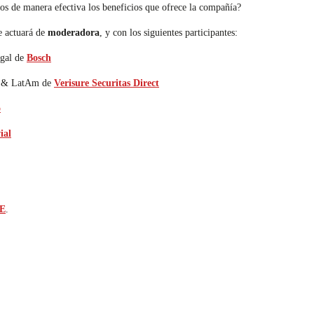
os de manera efectiva los beneficios que ofrece la compañía?
e actuará de
moderadora
, y con los siguientes participantes:
ugal de
Bosch
lia & LatAm de
Verisure Securitas Direct
o
ial
E
.