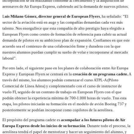
incorporación se irá realizando conforme al crecimiento y la adquisición de
aeronaves de Air Europa Express, cubriendo así la demanda de nuevos pilotos.
L
uis Miñano Gómez, director general de European Flyers
, ha señalado: “El
sector de la aviación está en auge y las compañías demandan cada vez más
talento. Nos enorgullece que esta compañía de alto prestigio haya elegido a
European Flyers como centro de formación de referencia para cubrir su actual
demanda de pilotos en su ambicioso plan de expansión. Confiamos en que este
acuerdo sea el comienzo de una colaboración firme y duradera con la que
nuestros alumnos puedan cumplir su sueño de volar e incorporarse al mercado
laboral”.
Por otro lado, el siguiente paso en los planes de colaboración entre Air Europa
Express y European Flyers se centrará en la
creación de un programa cadete.
A
través del mismo, los alumnos podrán comenzar el curso ATPL-A (Piloto
Comercial de Línea Aérea) y complementarlo con el curso de instructor de
vuelo FI, seguido de un contrato de trabajo en European Flyers con el que
podrán obtener la experiencia mínima de 700-1.000 horas de vuelo. Tras esta
etapa, los pilotos iniciarán su formación en el modelo de avión Boeing 737 y
posteriormente se podrían incorporar como copilotos de la aerolínea.
El propósito del programa cadete es
acompañar a los futuros pilotos de Air
Europa Express desde los inicios de su formación
. Durante todo el proceso, la
aerolínea tendrá el papel de mentorizar y hacer un seguimiento del alumno, y