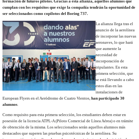
formación de futuros pilotos. Gracias a esta alianza, aquellos alumnos que
cumplan con los requisitos que exige la compañía tendrán la oportunidad de
ser seleccionados como copilotos del Boeing 737.
La alianza llega tras el
anuncio de la aerolínea
de incorporar las nuevas
aeronaves, lo que hará
que aumente la
necesidad de
incorporación de
tripulantes. En esta
primera selección, que
se está llevando a cabo
estos días en las
instalaciones de
European Flyers en el Aeródromo de Cuatro Vientos,
han participado 30
alumnos
.
Como requisito para esta primera selección, los estudiantes deben estar en
posesión de la licencia ATPL-A (Piloto Comercial de Línea Aérea) o en trámite
de obtención de la misma. Los seleccionados serán aquellos alumnos más
destacados que superen las pruebas psicotécnicas de la aerolínea. Su