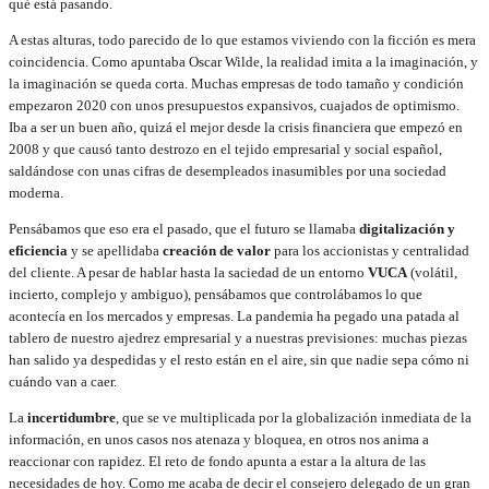
qué está pasando.
A estas alturas, todo parecido de lo que estamos viviendo con la ficción es mera
coincidencia. Como apuntaba Oscar Wilde, la realidad imita a la imaginación, y
la imaginación se queda corta. Muchas empresas de todo tamaño y condición
empezaron 2020 con unos presupuestos expansivos, cuajados de optimismo.
Iba a ser un buen año, quizá el mejor desde la crisis financiera que empezó en
2008 y que causó tanto destrozo en el tejido empresarial y social español,
saldándose con unas cifras de desempleados inasumibles por una sociedad
moderna.
Pensábamos que eso era el pasado, que el futuro se llamaba
digitalización y
eficiencia
y se apellidaba
creación de valor
para los accionistas y centralidad
del cliente. A pesar de hablar hasta la saciedad de un entorno
VUCA
(volátil,
incierto, complejo y ambiguo), pensábamos que controlábamos lo que
acontecía en los mercados y empresas. La pandemia ha pegado una patada al
tablero de nuestro ajedrez empresarial y a nuestras previsiones: muchas piezas
han salido ya despedidas y el resto están en el aire, sin que nadie sepa cómo ni
cuándo van a caer.
La
incertidumbre
, que se ve multiplicada por la globalización inmediata de la
información, en unos casos nos atenaza y bloquea, en otros nos anima a
reaccionar con rapidez. El reto de fondo apunta a estar a la altura de las
necesidades de hoy. Como me acaba de decir el consejero delegado de un gran