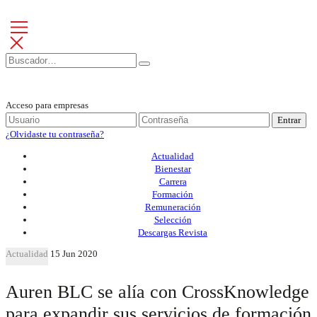
Acceso para empresas
Entrar
¿Olvidaste tu contraseña?
Actualidad
Bienestar
Carrera
Formación
Remuneración
Selección
Descargas Revista
Actualidad
15 Jun 2020
Auren BLC se alía con CrossKnowledge
para expandir sus servicios de formación