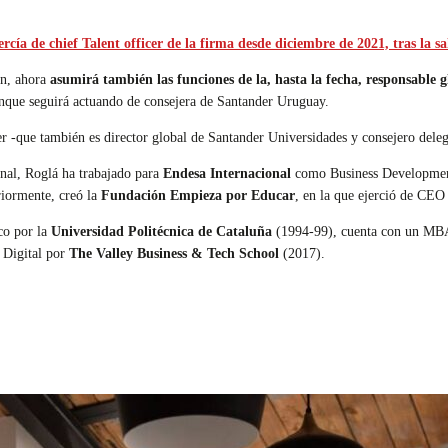
ercía de chief Talent officer de la firma desde diciembre de 2021, tras la s
ón, ahora
asumirá también las funciones de la, hasta la fecha, responsabl
unque seguirá actuando de consejera de Santander Uruguay.
er -que también es director global de Santander Universidades y consejero dele
onal, Roglá ha trabajado para
Endesa Internacional
como Business Development
riormente, creó la
Fundación Empieza por Educar
, en la que ejerció de CE
co por la
Universidad Politécnica de Cataluña
(1994-99), cuenta con un MB
 Digital por
The Valley Business & Tech School
(2017).