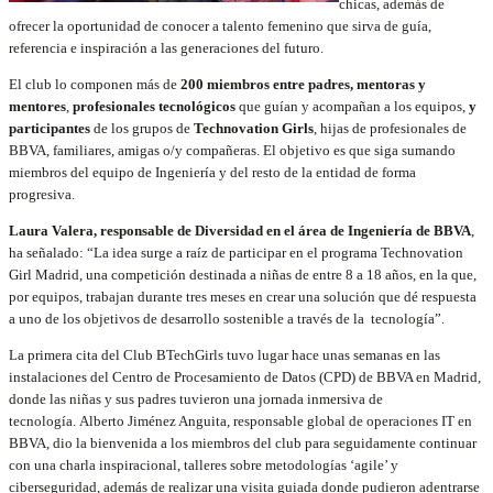
chicas, además de
ofrecer la oportunidad de conocer a talento femenino que sirva de guía,
referencia e inspiración a las generaciones del futuro.
El club lo componen más de
200 miembros entre padres, mentoras y
mentores
,
profesionales tecnológicos
que guían y acompañan a los equipos,
y
participantes
de los grupos de
Technovation Girls
, hijas de profesionales de
BBVA, familiares, amigas o/y compañeras. El objetivo es que siga sumando
miembros del equipo de Ingeniería y del resto de la entidad de forma
progresiva.
Laura Valera, responsable de Diversidad en el área de Ingeniería de BBVA
,
ha señalado: “La idea surge a raíz de participar en el programa Technovation
Girl Madrid, una competición destinada a niñas de entre 8 a 18 años, en la que,
por equipos, trabajan durante tres meses en crear una solución que dé respuesta
a uno de los objetivos de desarrollo sostenible a través de la tecnología”.
La primera cita del Club BTechGirls tuvo lugar hace unas semanas en las
instalaciones del Centro de Procesamiento de Datos (CPD) de BBVA en Madrid,
donde las niñas y sus padres tuvieron una jornada inmersiva de
tecnología. Alberto Jiménez Anguita, responsable global de operaciones IT en
BBVA, dio la bienvenida a los miembros del club para seguidamente continuar
con una charla inspiracional, talleres sobre metodologías ‘agile’ y
ciberseguridad, además de realizar una visita guiada donde pudieron adentrarse