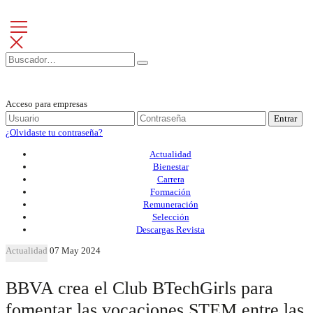
Acceso para empresas
Entrar
¿Olvidaste tu contraseña?
Actualidad
Bienestar
Carrera
Formación
Remuneración
Selección
Descargas Revista
Actualidad
07 May 2024
BBVA crea el Club BTechGirls para
fomentar las vocaciones STEM entre las