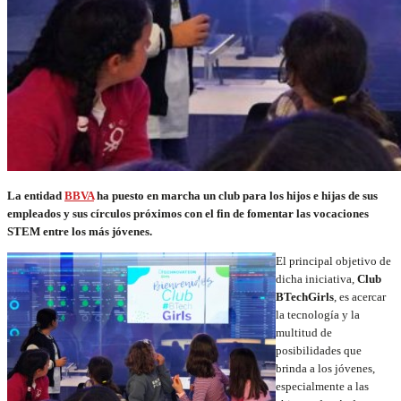
La entidad
BBVA
ha puesto en marcha un
club para los hijos e hijas de sus
empleados y sus círculos próximos con el fin de fomentar las vocaciones
STEM entre los más jóvenes.
El principal objetivo de
dicha iniciativa,
Club
BTechGirls
, es acercar
la tecnología y la
multitud de
posibilidades que
brinda a los jóvenes,
especialmente a las