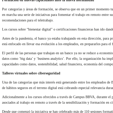
Formación en nuevas capacidades ante la nueva normalidad
Por categorías y áreas de formación, se observa que en un primer momento tuvi
en marcha una serie de iniciativas para fomentar el trabajo en remoto entre s
recomendaciones para el teletrabajo.
Los cursos sobre “bienestar digital” o certificaciones financieras han ido da
Antes de la pandemia, el banco ya estaba trabajando en esta dirección, para p
está enfocado en llevar esa evolución a los empleados, en prepararlos para el 
El perfil de las personas que trabajan en un banco ya no se reduce a economist
datos como ‘big data’ y ‘business analytics’. Por ello, la organización ha 
capacidades como datos, sostenibilidad, salud financiera, economía del compor
Talleres virtuales sobre ciberseguridad
Una de las categorías que más interés está generando entre los empleados de 
de hábitos seguros en el terreno digital está cobrando especial relevancia dur
Adicionalmente a los cursos ofrecidos a través de Campus BBVA, durante el per
asociados al trabajo en remoto a través de la sensibilización y formación en c
Desde que comenzó la iniciativa se han celebrado más de 110 sesiones formati