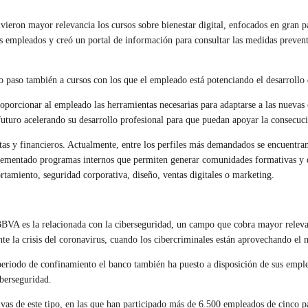
eron mayor relevancia los cursos sobre bienestar digital, enfocados en gran par
us empleados y creó un portal de información para consultar las medidas prevent
ndo paso también a cursos con los que el empleado está potenciando el desarroll
roporcionar al empleado las herramientas necesarias para adaptarse a las nueva
futuro acelerando su desarrollo profesional para que puedan apoyar la consecució
as y financieros. Actualmente, entre los perfiles más demandados se encuentran 
implementado programas internos que permiten generar comunidades formativas 
tamiento, seguridad corporativa, diseño, ventas digitales o marketing.
BBVA es la relacionada con la ciberseguridad, un campo que cobra mayor relevan
ante la crisis del coronavirus, cuando los cibercriminales están aprovechando el
iodo de confinamiento el banco también ha puesto a disposición de sus empleado
iberseguridad.
vas de este tipo, en las que han participado más de 6.500 empleados de cinco pa