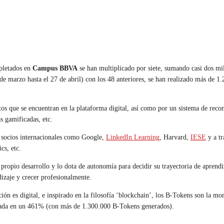
pletados en
Campus BBVA
se han multiplicado por siete, sumando casi dos mil
de marzo hasta el 27 de abril) con los 48 anteriores, se han realizado más de 
tos que se encuentran en la plataforma digital, así como por un sistema de recom
 gamificadas, etc.
n socios internacionales como Google,
LinkedIn Learning
, Harvard,
IESE
y a t
s, etc.
ropio desarrollo y lo dota de autonomía para decidir su trayectoria de aprendi
dizaje y crecer profesionalmente.
ión es digital, e inspirado en la filosofía ‘blockchain’, los B-Tokens son la 
ntada en un 461% (con más de 1.300.000 B-Tokens generados).