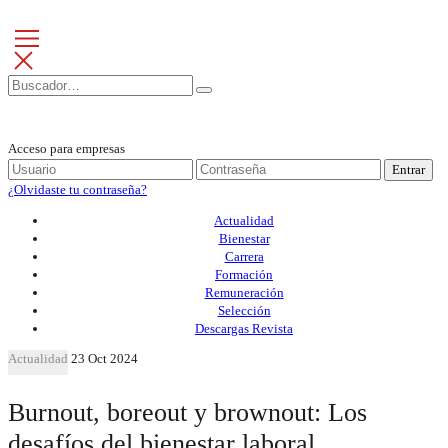
Acceso para empresas
Entrar
¿Olvidaste tu contraseña?
Actualidad
Bienestar
Carrera
Formación
Remuneración
Selección
Descargas Revista
Actualidad
23 Oct 2024
Burnout, boreout y brownout: Los
desafíos del bienestar laboral