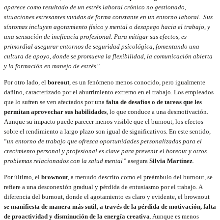
aparece como resultado de un estrés laboral crónico no gestionado,
situaciones estresantes vividas de forma constante en un entorno laboral. Sus
síntomas incluyen agotamiento físico y mental o desapego hacia el trabajo, y
una sensación de ineficacia profesional. Para mitigar sus efectos, es
primordial asegurar entornos de seguridad psicológica, fomentando una
cultura de apoyo, donde se promueva la flexibilidad, la comunicación abierta
y la formación en manejo de estrés”.
Por otro lado, el
boreout
, es un fenómeno menos conocido, pero igualmente
dañino, caracterizado por el aburrimiento extremo en el trabajo. Los empleados
que lo sufren se ven afectados por una
falta de desafíos o de tareas que les
permitan aprovechar sus habilidades
, lo que conduce a una desmotivación.
Aunque su impacto puede parecer menos visible que el burnout, los efectos
sobre el rendimiento a largo plazo son igual de significativos. En este sentido,
“
un entorno de trabajo que ofrezca oportunidades personalizadas para el
crecimiento personal y profesional es clave para prevenir el boreout y otros
problemas relacionados con la salud mental”
asegura
Silvia Martínez
.
Por último, el
brownout
, a menudo descrito como el preámbulo del burnout, se
refiere a una desconexión gradual y pérdida de entusiasmo por el trabajo. A
diferencia del burnout, donde el agotamiento es claro y evidente, el brownout
se manifiesta de manera más sutil, a través de la pérdida de motivación, falta
de proactividad y disminución de la energía creativa
. Aunque es menos