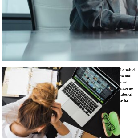
La salud
mental
en el
entorno
laboral
se ha