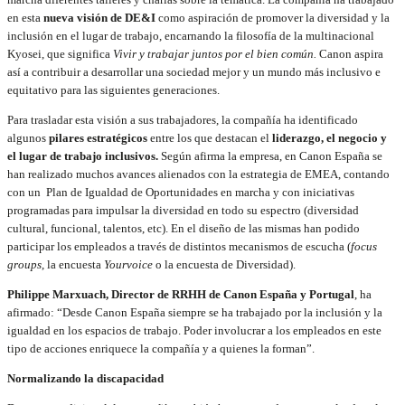
en esta
nueva visión de DE&I
como aspiración de promover la diversidad y la
inclusión en el lugar de trabajo, encarnando la filosofía de la multinacional
Kyosei, que significa
Vivir y trabajar juntos por el bien común.
Canon aspira
así a contribuir a desarrollar una sociedad mejor y un mundo más inclusivo e
equitativo para las siguientes generaciones.
Para trasladar esta visión a sus trabajadores, la compañía ha identificado
algunos
pilares estratégicos
entre los que destacan el
liderazgo, el negocio y
el lugar de trabajo inclusivos.
Según afirma la empresa, en Canon España se
han realizado muchos avances alienados con la estrategia de EMEA, contando
con un Plan de Igualdad de Oportunidades en marcha y con iniciativas
programadas para impulsar la diversidad en todo su espectro (diversidad
cultural, funcional, talentos, etc). En el diseño de las mismas han podido
participar los empleados a través de distintos mecanismos de escucha (
focus
groups
, la encuesta
Yourvoice
o la encuesta de Diversidad).
Philippe Marxuach, Director de RRHH de Canon España y Portugal
, ha
afirmado: “Desde Canon España siempre se ha trabajado por la inclusión y la
igualdad en los espacios de trabajo. Poder involucrar a los empleados en este
tipo de acciones enriquece la compañía y a quienes la forman”.
Normalizando la discapacidad