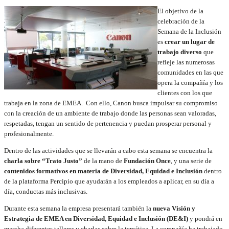
El objetivo de la
celebración de la
Semana de la Inclusión
es
crear un lugar de
trabajo diverso
que
refleje las numerosas
comunidades en las que
opera la compañía y los
clientes con los que
trabaja en la zona de EMEA. Con ello, Canon busca impulsar su compromiso
con la creación de un ambiente de trabajo donde las personas sean valoradas,
respetadas, tengan un sentido de pertenencia y puedan prosperar personal y
profesionalmente.
Dentro de las actividades que se llevarán a cabo esta semana se encuentra la
charla sobre “Trato Justo”
de la mano de
Fundación Once
, y una serie de
contenidos formativos en materia de Diversidad, Equidad e Inclusión
dentro
de la plataforma Percipio que ayudarán a los empleados a aplicar, en su día a
día, conductas más inclusivas.
Durante esta semana la empresa presentará también la
nueva Visión y
Estrategia de EMEA en Diversidad, Equidad e Inclusión (DE&I)
y pondrá en
marcha diferentes talleres y charlas sobre la temática. La compañía ha trabajado