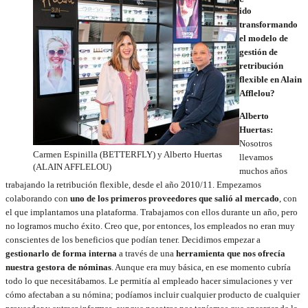
ido
transformando
el modelo de
gestión de
retribución
flexible en Alain
Afflelou?
Alberto
Huertas:
Nosotros
Carmen Espinilla (BETTERFLY) y Alberto Huertas
llevamos
(ALAIN AFFLELOU)
muchos años
trabajando la retribución flexible, desde el año 2010/11. Empezamos
colaborando con
uno de los primeros proveedores que salió al mercado
, con
el que implantamos una plataforma. Trabajamos con ellos durante un año, pero
no logramos mucho éxito. Creo que, por entonces, los empleados no eran muy
conscientes de los beneficios que podían tener. Decidimos empezar a
gestionarlo de forma interna
a través de una
herramienta que nos ofrecía
nuestra gestora de nóminas
. Aunque era muy básica, en ese momento cubría
todo lo que necesitábamos. Le permitía al empleado hacer simulaciones y ver
cómo afectaban a su nómina; podíamos incluir cualquier producto de cualquier