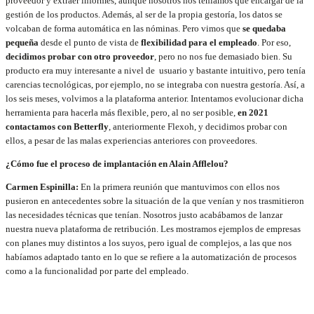
proveedor y extraer informes, aunque nosotros nos teníamos que encargar de la
gestión de los productos. Además, al ser de la propia gestoría, los datos se
volcaban de forma automática en las nóminas. Pero vimos que
se quedaba
pequeña
desde el punto de vista de
flexibilidad para el empleado
. Por eso,
decidimos probar con otro proveedor
, pero no nos fue demasiado bien. Su
producto era muy interesante a nivel de usuario y bastante intuitivo, pero tenía
carencias tecnológicas, por ejemplo, no se integraba con nuestra gestoría. Así, a
los seis meses, volvimos a la plataforma anterior. Intentamos evolucionar dicha
herramienta para hacerla más flexible, pero, al no ser posible,
en 2021
contactamos con Betterfly
, anteriormente Flexoh, y decidimos probar con
ellos, a pesar de las malas experiencias anteriores con proveedores.
¿Cómo fue el proceso de implantación en Alain Afflelou?
Carmen Espinilla:
En la primera reunión que mantuvimos con ellos nos
pusieron en antecedentes sobre la situación de la que venían y nos trasmitieron
las necesidades técnicas que tenían. Nosotros justo acabábamos de lanzar
nuestra nueva plataforma de retribución. Les mostramos ejemplos de empresas
con planes muy distintos a los suyos, pero igual de complejos, a las que nos
habíamos adaptado tanto en lo que se refiere a la automatización de procesos
como a la funcionalidad por parte del empleado.