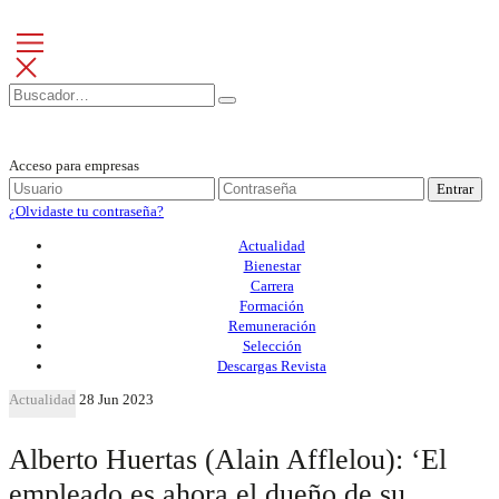
Acceso para empresas
Entrar
¿Olvidaste tu contraseña?
Actualidad
Bienestar
Carrera
Formación
Remuneración
Selección
Descargas Revista
Actualidad
28 Jun 2023
Alberto Huertas (Alain Afflelou): ‘El
empleado es ahora el dueño de su