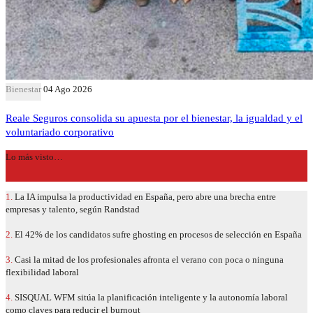
Bienestar
04 Ago 2026
Reale Seguros consolida su apuesta por el bienestar, la igualdad y el
voluntariado corporativo
Lo más visto…
1.
La IA impulsa la productividad en España, pero abre una brecha entre
empresas y talento, según Randstad
2.
El 42% de los candidatos sufre ghosting en procesos de selección en España
3.
Casi la mitad de los profesionales afronta el verano con poca o ninguna
flexibilidad laboral
4.
SISQUAL WFM sitúa la planificación inteligente y la autonomía laboral
como claves para reducir el burnout