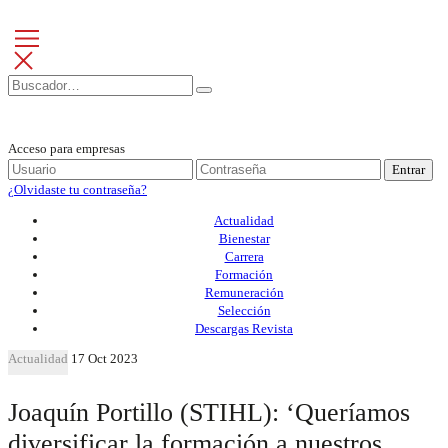
Acceso para empresas
Entrar
¿Olvidaste tu contraseña?
Actualidad
Bienestar
Carrera
Formación
Remuneración
Selección
Descargas Revista
Actualidad
17 Oct 2023
Joaquín Portillo (STIHL): ‘Queríamos
diversificar la formación a nuestros