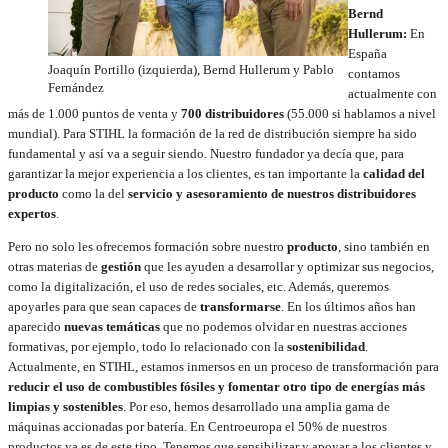
Bernd
Hullerum:
En
España
Joaquín Portillo (izquierda), Bernd Hullerum y Pablo
contamos
Fernández
actualmente con
más de 1.000 puntos de venta y
700 distribuidores
(55.000 si hablamos a nivel
mundial). Para STIHL la formación de la red de distribución siempre ha sido
fundamental y así va a seguir siendo. Nuestro fundador ya decía que, para
garantizar la mejor experiencia a los clientes, es tan importante la
calidad del
producto
como la del
servicio y asesoramiento de nuestros distribuidores
expertos
.
Pero no solo les ofrecemos formación sobre nuestro
producto
, sino también en
otras materias de
gestión
que les ayuden a desarrollar y optimizar sus negocios,
como la digitalización, el uso de redes sociales, etc. Además, queremos
apoyarles para que sean capaces de
transformarse
. En los últimos años han
aparecido
nuevas temáticas
que no podemos olvidar en nuestras acciones
formativas, por ejemplo, todo lo relacionado con la
sostenibilidad
.
Actualmente, en STIHL, estamos inmersos en un proceso de transformación para
reducir el uso de combustibles fósiles y fomentar otro tipo de energías más
limpias y sostenibles
. Por eso, hemos desarrollado una amplia gama de
máquinas accionadas por batería. En Centroeuropa el 50% de nuestros
productos ya es de este tipo. Tenemos que sensibilizar y apoyar a los clientes y