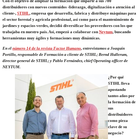
Con el objetivo de ampliar la formación que imparte a sus 700
distribuidores con nuevos contenidos -liderazgo, digitalización o atención al
cliente-,
STIHL
, empresa que desarrolla, fabrica y distribuye máquinas para
el sector forestal y agrícola profesional, así como para el mantenimiento de
jardines y espacios verdes, decidió diversificar los proveedores con los que
trabajaba en nuestro país. Así, empezó a colaborar con
Neytum
, buscando
herramientas muy ágiles y formaciones muy dinámicas.
En el
número 14 de la revista Factor Humano
, entrevistamos a Joaquín
Portillo, responsable de Formación a cliente de STIHL; Bernd Hullerum,
director general de STIHL; y Pablo Fernández, chief Operating officer de
NEYTUM.
¿Por qué
STIHL lleva
apostando
tantos años por
la formación de
sus
distribuidores
como pieza
clave de su
negocio?