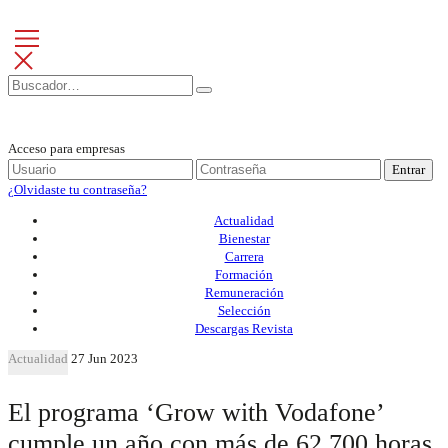
Acceso para empresas
Entrar
¿Olvidaste tu contraseña?
Actualidad
Bienestar
Carrera
Formación
Remuneración
Selección
Descargas Revista
Actualidad
27 Jun 2023
El programa ‘Grow with Vodafone’
cumple un año con más de 62.700 horas