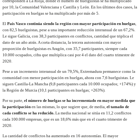
corresponden a La Rioja, donde el número de huelguistas se ha multiplicado
por 10, la Comunidad Valenciana y Castilla y León. En los últimos dos casos, la
participación en huelgas se ha multiplicado por más de 5.
El
País Vasco continúa siendo la región con mayor participación en huelgas
,
con 82,5 huelguistas, pese a una importante reducción interanual de un 67,2%.
Le sigue Galicia, con 38,3 participantes en conflictos, cantidad que triplica el
dato de un año atrás. A corta distancia, la tercera autonomía con mayor
proporción de huelguistas es Aragón, con 35,7 participantes, siempre cada
10.000 ocupados, cifra que multiplica casi por 4 el dato del cuarto trimestre de
2020.
Pese a un incremento interanual de un 79,5%, Extremadura permanece como la
comunidad con menor participación en huelgas, ahora con 7,6 huelguistas. Le
siguen Castilla-La Mancha (9,8 participantes cada 10.000 ocupados; +174%) y
la Región de Murcia (10,1 participantes en huelgas; +263%).
Por su parte,
el número de huelgas se ha incrementado en mayor medida que
la participación
en las mismas, lo que sugiere que, de media,
el tamaño de
cada conflicto se ha reducido.
La media nacional se sitúa en 11,2 conflictos
cada 100.000 empresas, que es un 18,6% más que en el cuarto trimestre de
2020.
La cantidad de conflictos ha aumentado en 16 autonomías. El mayor