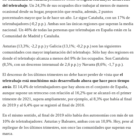
del teletrabajo
. Un 24,3% de sus ocupados dice trabajar al menos de manera
ocasional desde su hogar, proporción que resulta, además, 2 puntos
porcentuales mayor que la de hace un año. Le sigue Cataluña, con un 17% de
teletrabajadores (-0,2 p.p.). Ambas son las únicas regiones que superan la media
nacional. Un 46% de todas las personas que teletrabajan en España están en la
Comunidad de Madrid y Cataluña.
Asturias (13,3%; -2,2 p.p.) y Galicia (13,1%; -0,2 p.p.) son las siguientes
comunidades con mayor implantación del teletrabajo. Sólo hay dos regiones en
donde el teletrabajo alcanza a menos del 9% de los ocupados. Son Cantabria
(8,5%, con un descenso interanual de 2,6 p.p.) y Navarra (8,6%; -1,7 p.p.).
El descenso de los últimos trimestres no debe hacer perder de vista que
el
teletrabajo está muchísimo más desarrollado ahora que hace poco tiempo
atrás
. El 14,4% de teletrabajadores que hay ahora en el conjunto de España,
aunque supone un retroceso con relación al 16,2% que se alcanzó en el primer
trimestre de 2021, supera ampliamente, por ejemplo, al 8,3% que había al final
de 2019 y al 6,4% que se registró al final de 2016.
En el mismo sentido, al final de 2019 sólo había dos autonomías con más de un
10% de teletrabajadores: Asturias y Baleares, ambas con un 10,9%. Hoy, pese al
repliegue de los últimos trimestres, son once las comunidades que superan esa
marca.