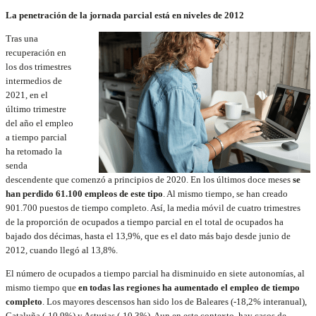
La penetración de la jornada parcial está en niveles de 2012
Tras una
recuperación en
los dos trimestres
intermedios de
2021, en el
último trimestre
del año el empleo
a tiempo parcial
ha retomado la
senda
descendente que comenzó a principios de 2020. En los últimos doce meses
se
han perdido 61.100 empleos de este tipo
. Al mismo tiempo, se han creado
901.700 puestos de tiempo completo. Así, la media móvil de cuatro trimestres
de la proporción de ocupados a tiempo parcial en el total de ocupados ha
bajado dos décimas, hasta el 13,9%, que es el dato más bajo desde junio de
2012, cuando llegó al 13,8%.
El número de ocupados a tiempo parcial ha disminuido en siete autonomías, al
mismo tiempo que
en todas las regiones ha aumentado el empleo de tiempo
completo
. Los mayores descensos han sido los de Baleares (-18,2% interanual),
Cataluña (-10,9%) y Asturias (-10,3%). Aun en este contexto, hay casos de