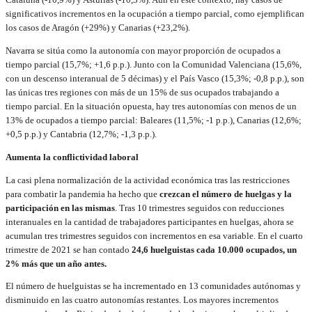
significativos incrementos en la ocupación a tiempo parcial, como ejemplifican
los casos de Aragón (+29%) y Canarias (+23,2%).
Navarra se sitúa como la autonomía con mayor proporción de ocupados a
tiempo parcial (15,7%; +1,6 p.p.). Junto con la Comunidad Valenciana (15,6%,
con un descenso interanual de 5 décimas) y el País Vasco (15,3%; -0,8 p.p.), son
las únicas tres regiones con más de un 15% de sus ocupados trabajando a
tiempo parcial. En la situación opuesta, hay tres autonomías con menos de un
13% de ocupados a tiempo parcial: Baleares (11,5%; -1 p.p.), Canarias (12,6%;
+0,5 p.p.) y Cantabria (12,7%; -1,3 p.p.).
Aumenta la conflictividad laboral
La casi plena normalización de la actividad económica tras las restricciones
para combatir la pandemia ha hecho que
crezcan el número de huelgas y la
participación en las mismas
. Tras 10 trimestres seguidos con reducciones
interanuales en la cantidad de trabajadores participantes en huelgas, ahora se
acumulan tres trimestres seguidos con incrementos en esa variable. En el cuarto
trimestre de 2021 se han contado
24,6 huelguistas cada 10.000 ocupados, un
2% más que un año antes.
El número de huelguistas se ha incrementado en 13 comunidades autónomas y
disminuido en las cuatro autonomías restantes. Los mayores incrementos