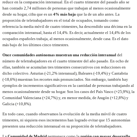
reduce en la comparación interanual. En el cuarto trimestre del pasado año se
han contado 2,74 millones de personas que trabajan al menos ocasionalmente
desde su hogar, cifra que es un
4% más baja
que la de un año antes. La
proporción de teletrabajadores en el total de ocupados, tomando como
referencia la media móvil de cuatro trimestres, ha descendido una décima en la
comparación interanual, hasta el 14,4%. Es decir, actualmente el 14,4% de los
ocupados españoles trabaja, al menos ocasionalmente, desde casa. Es el dato
más bajo de los últimos cinco trimestres.
Once comunidades autónomas muestran una reducción interanual
del
número de teletrabajadores en el cuarto trimestre del año pasado. En ocho de
ellas, también se acumulan tres trimestres consecutivos con reducciones en
dicho colectivo. Asturias (-21,2% interanual), Baleares (-19,4%) y Cantabria
(-18,6%) muestran los recortes más pronunciados. Sin embargo, también hay
ejemplos de incrementos significativos en la cantidad de personas trabajando al
menos ocasionalmente desde su hogar. Son los casos del País Vasco (+25,9%), la
Comunidad Valenciana (+24,7%) y, en menor medida, de Aragón (+12,8%) y
Galicia (+10,8%).
En todo caso, cuando observamos la evolución de la media móvil de cuatro
trimestres, ni siquiera esos incrementos han logrado evitar que 15 autonomías
presenten una reducción interanual en su proporción de teletrabajadores.
La
Comunidad de Madrid
permanece como la
región con mayor desarrollo