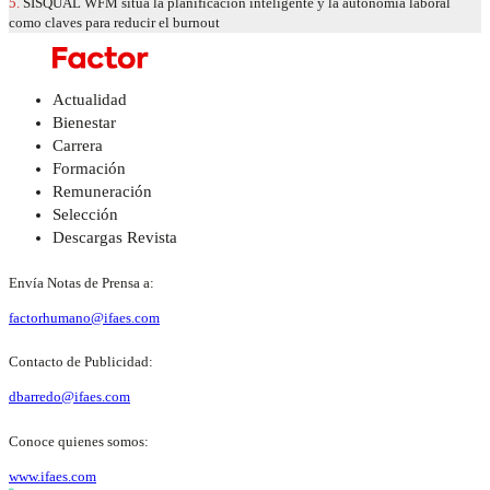
5.
SISQUAL WFM sitúa la planificación inteligente y la autonomía laboral
como claves para reducir el burnout
Actualidad
Bienestar
Carrera
Formación
Remuneración
Selección
Descargas Revista
Envía Notas de Prensa a:
factorhumano@ifaes.com
Contacto de Publicidad:
dbarredo@ifaes.com
Conoce quienes somos:
www.ifaes.com