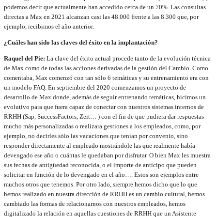
podemos decir que actualmente han accedido cerca de un 70%. Las consultas
directas a Max en 2021 alcanzan casi las 48.000 frente a las 8.300 que, por
ejemplo, recibimos el año anterior.
¿Cuáles han sido las claves del éxito en la implantación?
Raquel del Pie:
La clave del éxito actual procede tanto de la evolución técnica
de Max como de todas las acciones derivadas de la gestión del Cambio. Como
comentaba, Max comenzó con tan sólo 6 temáticas y su entrenamiento era con
un modelo FAQ. En septiembre del 2020 comenzamos un proyecto de
desarrollo de Max donde, además de seguir entrenando temáticas, hicimos un
evolutivo para que fuera capaz de conectar con nuestros sistemas internos de
RRHH (Sap, SuccessFactors, Zeit… ) con el fin de que pudiera dar respuestas
mucho más personalizadas o realizara gestiones a los empleados, como, por
ejemplo, no decirles sólo las vacaciones que tenían por convenio, sino
responder directamente al empleado mostrándole las que realmente había
devengado ese año o cuántas le quedaban por disfrutar. O bien Max les muestra
sus fechas de antigüedad reconocida, o el importe de anticipo que pueden
solicitar en función de lo devengado en el año…. Estos son ejemplos entre
muchos otros que tenemos. Por otro lado, siempre hemos dicho que lo que
hemos realizado en nuestra dirección de RRHH es un cambio cultural, hemos
cambiado las formas de relacionarnos con nuestros empleados, hemos
digitalizado la relación en aquellas cuestiones de RRHH que un Asistente