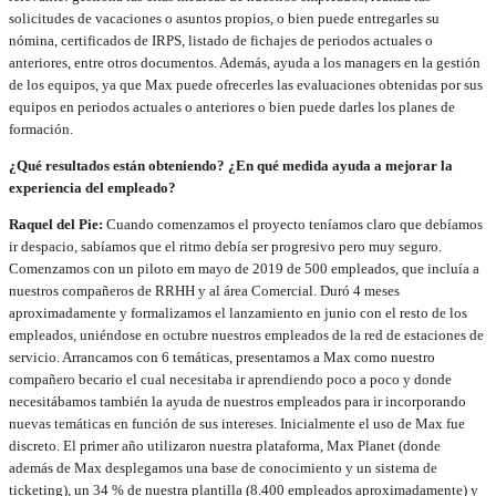
solicitudes de vacaciones o asuntos propios, o bien puede entregarles su
nómina, certificados de IRPS, listado de fichajes de periodos actuales o
anteriores, entre otros documentos. Además, ayuda a los managers en la gestión
de los equipos, ya que Max puede ofrecerles las evaluaciones obtenidas por sus
equipos en periodos actuales o anteriores o bien puede darles los planes de
formación.
¿Qué resultados están obteniendo? ¿En qué medida ayuda a mejorar la
experiencia del empleado?
Raquel del Pie:
Cuando comenzamos el proyecto teníamos claro que debíamos
ir despacio, sabíamos que el ritmo debía ser progresivo pero muy seguro.
Comenzamos con un piloto em mayo de 2019 de 500 empleados, que incluía a
nuestros compañeros de RRHH y al área Comercial. Duró 4 meses
aproximadamente y formalizamos el lanzamiento en junio con el resto de los
empleados, uniéndose en octubre nuestros empleados de la red de estaciones de
servicio. Arrancamos con 6 temáticas, presentamos a Max como nuestro
compañero becario el cual necesitaba ir aprendiendo poco a poco y donde
necesitábamos también la ayuda de nuestros empleados para ir incorporando
nuevas temáticas en función de sus intereses. Inicialmente el uso de Max fue
discreto. El primer año utilizaron nuestra plataforma, Max Planet (donde
además de Max desplegamos una base de conocimiento y un sistema de
ticketing), un 34 % de nuestra plantilla (8.400 empleados aproximadamente) y