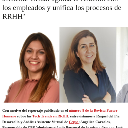
los empleados y unifica los procesos de
RRHH’
Con motivo del reportaje publicado en el
número 8 de la Revista Factor
Humano
sobre las
Tech Trends en RRHH
, entrevistamos a Raquel del Pie,
Desarrollo y Análisis Asistente Virtual de
Cepsa
; Angélica Corrales,
Responsable de CBS Administración de Personal de la misma firma; y José