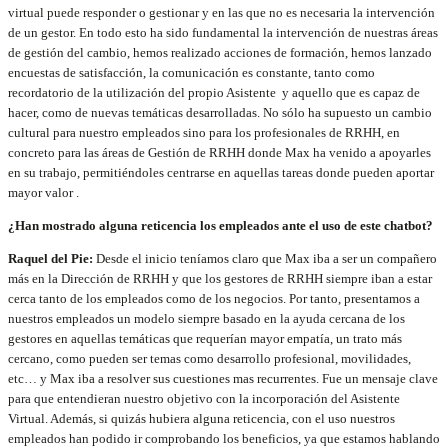
virtual puede responder o gestionar y en las que no es necesaria la intervención
de un gestor. En todo esto ha sido fundamental la intervención de nuestras áreas
de gestión del cambio, hemos realizado acciones de formación, hemos lanzado
encuestas de satisfacción, la comunicación es constante, tanto como
recordatorio de la utilización del propio Asistente y aquello que es capaz de
hacer, como de nuevas temáticas desarrolladas. No sólo ha supuesto un cambio
cultural para nuestro empleados sino para los profesionales de RRHH, en
concreto para las áreas de Gestión de RRHH donde Max ha venido a apoyarles
en su trabajo, permitiéndoles centrarse en aquellas tareas donde pueden aportar
mayor valor .
¿Han mostrado alguna reticencia los empleados ante el uso de este chatbot?
Raquel del Pie:
Desde el inicio teníamos claro que Max iba a ser un compañero
más en la Dirección de RRHH y que los gestores de RRHH siempre iban a estar
cerca tanto de los empleados como de los negocios. Por tanto, presentamos a
nuestros empleados un modelo siempre basado en la ayuda cercana de los
gestores en aquellas temáticas que requerían mayor empatía, un trato más
cercano, como pueden ser temas como desarrollo profesional, movilidades,
etc… y Max iba a resolver sus cuestiones mas recurrentes. Fue un mensaje clave
para que entendieran nuestro objetivo con la incorporación del Asistente
Virtual. Además, si quizás hubiera alguna reticencia, con el uso nuestros
empleados han podido ir comprobando los beneficios, ya que estamos hablando