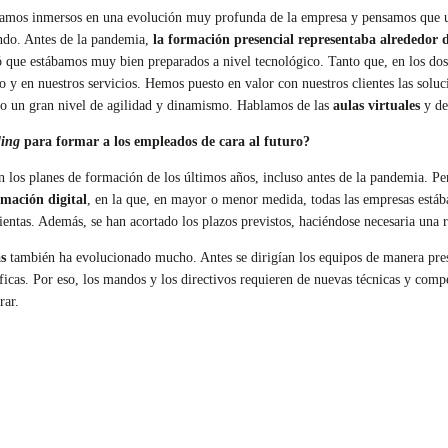
tamos inmersos en una evolución muy profunda de la empresa y pensamos que
ando. Antes de la pandemia,
la formación presencial representaba alrededor 
ó que estábamos muy bien preparados a nivel tecnológico. Tanto que, en los d
po y en nuestros servicios. Hemos puesto en valor con nuestros clientes las solu
do un gran nivel de agilidad y dinamismo. Hablamos de las
aulas virtuales
y de
ling
para formar a los empleados de cara al futuro?
los planes de formación de los últimos años, incluso antes de la pandemia. Per
mación digital
, en la que, en mayor o menor medida, todas las empresas está
ntas. Además, se han acortado los plazos previstos, haciéndose necesaria una r
s
también ha evolucionado mucho. Antes se dirigían los equipos de manera prese
ficas. Por eso, los mandos y los directivos requieren de nuevas técnicas y compe
rar.