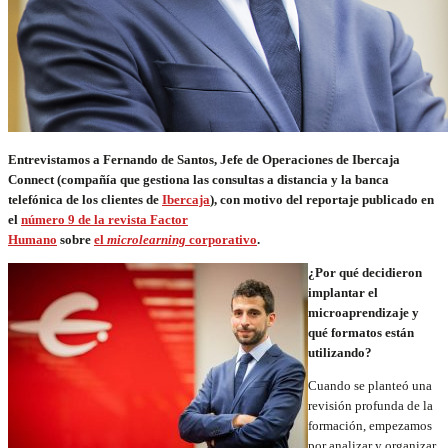
Entrevistamos a Fernando de Santos, Jefe de Operaciones de Ibercaja
Connect (compañía que gestiona las consultas a distancia y la banca
telefónica de los clientes de
Ibercaja
), c
on motivo del reportaje publicado en
el
número 9 de la revista Factor
Humano
sobre
el
microlearning
corporativo
.
¿Por qué decidieron
implantar el
microaprendizaje y
qué formatos están
utilizando?
Cuando se planteó una
revisión profunda de la
formación, empezamos
por analizar y organizar