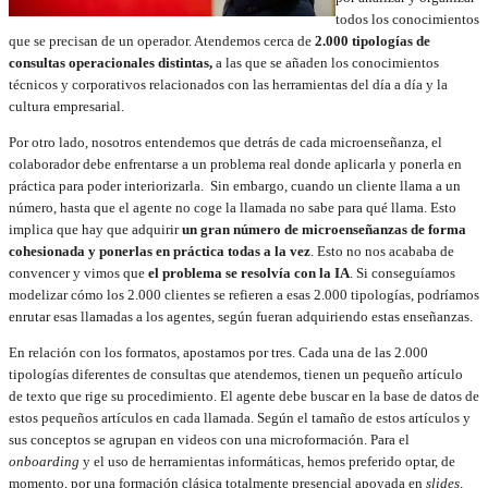
todos los conocimientos
que se precisan de un operador. Atendemos cerca de
2.000 tipologías de
consultas operacionales distintas,
a las que se añaden los conocimientos
técnicos y corporativos relacionados con las herramientas del día a día y la
cultura empresarial.
Por otro lado, nosotros entendemos que detrás de cada microenseñanza, el
colaborador debe enfrentarse a un problema real donde aplicarla y ponerla en
práctica para poder interiorizarla. Sin embargo, cuando un cliente llama a un
número, hasta que el agente no coge la llamada no sabe para qué llama. Esto
implica que hay que adquirir
un gran número de microenseñanzas de forma
cohesionada y ponerlas en práctica todas a la vez
. Esto no nos acababa de
convencer y vimos que
el problema se resolvía con la IA
. Si conseguíamos
modelizar cómo los 2.000 clientes se refieren a esas 2.000 tipologías, podríamos
enrutar esas llamadas a los agentes, según fueran adquiriendo estas enseñanzas.
En relación con los formatos, apostamos por tres. Cada una de las 2.000
tipologías diferentes de consultas que atendemos, tienen un pequeño artículo
de texto que rige su procedimiento. El agente debe buscar en la base de datos de
estos pequeños artículos en cada llamada. Según el tamaño de estos artículos y
sus conceptos se agrupan en videos con una microformación. Para el
onboarding
y el uso de herramientas informáticas, hemos preferido optar, de
momento, por una formación clásica totalmente presencial apoyada en
slides,