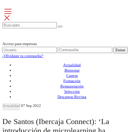
Acceso para empresas
Entrar
¿Olvidaste tu contraseña?
Actualidad
Bienestar
Carrera
Formación
Remuneración
Selección
Descargas Revista
Actualidad
07 Sep 2022
De Santos (Ibercaja Connect): ‘La
introducción de microlearning ha