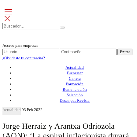
Acceso para empresas
Entrar
¿Olvidaste tu contraseña?
Actualidad
Bienestar
Carrera
Formación
Remuneración
Selección
Descargas Revista
Actualidad
03 Feb 2022
Jorge Herraiz y Arantxa Odriozola
(AON): ‘La espiral inflacionista durará,