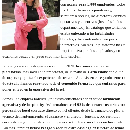
con
acceso para 5.000 empleados
: todos
los de las oficinas corporativas y, en lo que
se refiere a hoteles, los directores, comités
operativos y ejecutivos (los jefes de los
departamentos). El catálogo que teníamos
estaba
enfocado a las habilidades
blandas
, y los contenidos eran poco
interactivos. Además, la plataforma no era
muy intuitiva para los empleados y en
ocasiones costaba un poco encontrar la formación.
Por eso, cinco años después, en enero de 2020,
lanzamos una nueva
plataforma
, más social e internacional, de la mano de
Cornerstone
con el fin
de mejorar y agilizar la experiencia de usuario. Además, en el segundo semestre
de este año,
hemos renovado todo el contenido formativo que teníamos para
poner el foco en la operativa del hotel
.
Somos una empresa hotelera y nuestros contenidos deben ser de
formación
operativa y de hospitality
. Así, actualmente,
el 92% de nuestros usuarios son
personal de hotel
con trato directo con el cliente: desde la camarera de piso al
técnico de mantenimiento, el camarero y el director. Tenemos, por ejemplo,
cursos de mayordomo, de cómo preparar cocktails o cómo hacer un buen café.
Además, también hemos
reorganizado nuestro catálogo en función de temas