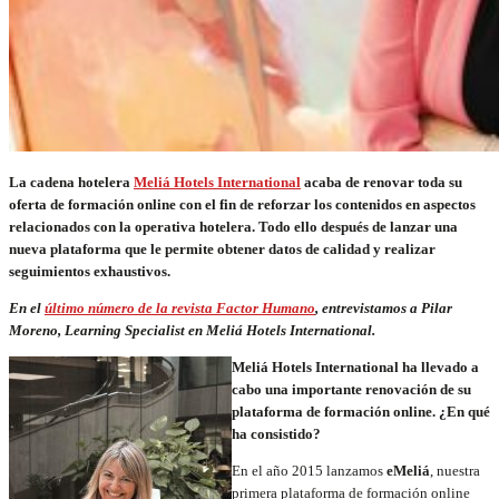
La cadena hotelera
Meliá Hotels International
acaba de renovar toda su
oferta de formación online con el fin de reforzar los contenidos en aspectos
relacionados con la operativa hotelera. Todo ello después de lanzar una
nueva plataforma que le permite obtener datos de calidad y realizar
seguimientos exhaustivos.
En el
último número de la revista Factor Humano
, entrevistamos a Pilar
Moreno, Learning Specialist en Meliá Hotels International.
Meliá Hotels International ha llevado a
cabo una importante renovación de su
plataforma de formación online. ¿En qué
ha consistido?
En el año 2015 lanzamos
eMeliá
, nuestra
primera plataforma de formación online