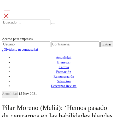
Acceso para empresas
Entrar
¿Olvidaste tu contraseña?
Actualidad
Bienestar
Carrera
Formación
Remuneración
Selección
Descargas Revista
Actualidad
15 Nov 2021
Pilar Moreno (Meliá): ‘Hemos pasado
de centrarnos en las habilidades blandas