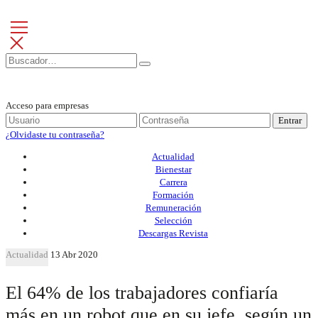
Acceso para empresas
Entrar
¿Olvidaste tu contraseña?
Actualidad
Bienestar
Carrera
Formación
Remuneración
Selección
Descargas Revista
Actualidad
13 Abr 2020
El 64% de los trabajadores confiaría
más en un robot que en su jefe, según un