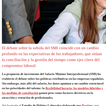
El debate sobre la subida del SMI coincide con un cambio
profundo en las expectativas de los trabajadores, que sitúan
la conciliación y la gestión del tiempo como ejes clave del
compromiso laboral.
La propuesta de incremento del Salario Mínimo Interprofesional (SMI) ha
reabierto el debate sobre las políticas retributivas en las empresas españolas.
Sin embargo, más allá del salario, los datos apuntan a un cambio estructural
en las prioridades del talento: la
flexibilidad horaria, los modelos híbridos y
las medidas de conciliación
ganan peso como factores decisivos en la
atracción y retención de profesionales.
Así lo revela el
Estudio de Hábitos Laborales elaborado por
Protime
, que