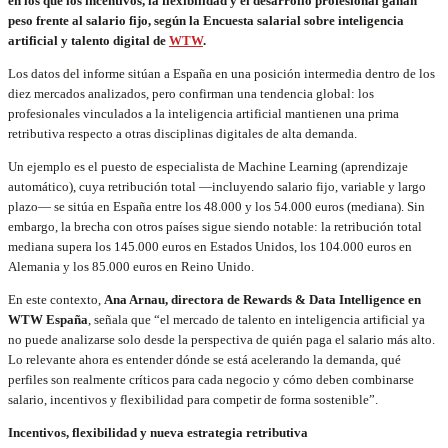
en los que los incentivos, la flexibilidad y el desarrollo profesional ganan
peso frente al salario fijo, según la Encuesta salarial sobre inteligencia
artificial y talento digital de
WTW
.
Los datos del informe sitúan a España en una posición intermedia dentro de los
diez mercados analizados, pero confirman una tendencia global: los
profesionales vinculados a la inteligencia artificial mantienen una prima
retributiva respecto a otras disciplinas digitales de alta demanda.
Un ejemplo es el puesto de especialista de Machine Learning (aprendizaje
automático), cuya retribución total —incluyendo salario fijo, variable y largo
plazo— se sitúa en España entre los 48.000 y los 54.000 euros (mediana). Sin
embargo, la brecha con otros países sigue siendo notable: la retribución total
mediana supera los 145.000 euros en Estados Unidos, los 104.000 euros en
Alemania y los 85.000 euros en Reino Unido.
En este contexto,
Ana Arnau, directora de Rewards & Data Intelligence en
WTW España
, señala que “el mercado de talento en inteligencia artificial ya
no puede analizarse solo desde la perspectiva de quién paga el salario más alto.
Lo relevante ahora es entender dónde se está acelerando la demanda, qué
perfiles son realmente críticos para cada negocio y cómo deben combinarse
salario, incentivos y flexibilidad para competir de forma sostenible”.
Incentivos, flexibilidad y nueva estrategia retributiva