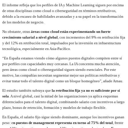
El informe refleja que los perfiles de IA y Machine Learning siguen por encima
de otras disciplinas como cloud o ciberseguridad en términos retributivos,
debido a la escasez de habilidades avanzadas y a su papel en la transformación
de los modelos de negocio.
No obstante, otras
áreas como cloud están experimentando un fuerte
crecimiento salarial a nivel global
, con incrementos del 9% en retribución fija
y del 12% en retribución total, impulsados por la inversión en infraestructura
tecnológica, especialmente en Asia-Pacífico.
“En España estamos viendo cómo algunos puestos digitales compiten entre sí
por perfiles con capacidades muy cercanas. La IA concentra mucha atención,
pero áreas como cloud o ciberseguridad siguen siendo esenciales. Por este
motivo, las compañías necesitan segmentar mejor sus políticas retributivas y
evitar tratar todo el talento digital como un bloque homogéneo”, añade Arnau.
El estudio también subraya que
la retribución fija ya no es suficiente por sí
sola
. A nivel global, casi la mitad de las organizaciones ya aplica esquemas
diferenciados para el talento digital, combinando salario con incentivos a largo
plazo, bonus de retención, formación y modelos de trabajo flexible.
En España, el salario fijo sigue siendo dominante, aunque los incentivos ganan
peso: e
n puestos de management representa en torno al 75% del total
, frente