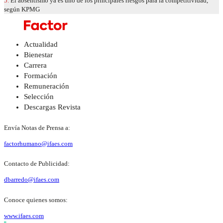
5.
El absentismo ya es uno de los principales riesgos para la competitividad,
según KPMG
Actualidad
Bienestar
Carrera
Formación
Remuneración
Selección
Descargas Revista
Envía Notas de Prensa a:
factorhumano@ifaes.com
Contacto de Publicidad:
dbarredo@ifaes.com
Conoce quienes somos:
www.ifaes.com