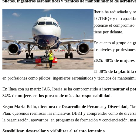
pilotos, ingenieros aeronáuticos y técnicos de mantenimiento de aeronave
Iberia ha rediseñado y r
LGTBIQ+ y discapacidad.
potencie el compromiso 
tiene por delante.
En cuanto al grupo de
g
los niveles y profesione
2025: 40% de mujeres e
El
38% de la plantilla 
en profesiones como pilotos, ingenieros aeronáuticos y técnicos de mantenimi
En línea con su matriz IAG, Iberia se ha comprometido a
incrementar el por
34% de mujeres en los puestos de más alta responsabilidad.
Según
María Bello, directora de Desarrollo de Personas y Diversidad,
“las
Plan, queremos reenfocar las iniciativas DE&I y comprender cómo de diversa e
la organización, apoyarnos en programas de formación y concienciación, marca
Sensibilizar, desarrollar y visibilizar el talento femenino