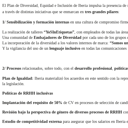
El Plan de Diversidad, Equidad e Inclusión de Iberia impulsa la presencia de m
a través de distintas iniciativas que se enmarcan en
tres grandes pilares
:
1/
Sensibilización y formación internas
en una cultura de compromiso firme c
La realización de talleres
“YoSInEtiquetas”
, con empleados de todas las áre
Una comunidad de
Embajadores de Diversidad
por cada uno de los grupos 
La incorporación de la diversidad a los valores internos de marca:
“Somos uno
Y la vigilancia del uso de un
lenguaje inclusivo
en todas las comunicaciones i
2/
Procesos
relacionados, sobre todo, con el
desarrollo profesional
,
polític
Plan de Igualdad:
Iberia materializó los acuerdos en este sentido con la rep
la legislación.
Políticas de RRHH inclusivas
Implantación del requisito de 50%
de CV en procesos de selección de candi
Revisión bajo la perspectiva de género de diversos procesos de RRHH
com
Estudio de competitividad externa
para asegurar que los salarios en Iberia