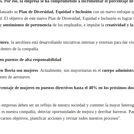
s. Por eso, la empresa
se ha comprometido a incrementar el porcentaje de 
elanzado su
Plan de Diversidad, Equidad e Inclusión
con un nuevo enfoque que
 El objetivo de este nuevo Plan de Diversidad, Equidad e Inclusión es lograr 
y
sentimiento de pertenencia
de los empleados, e impulse la
creatividad y l
énero
, la aerolínea está desarrollando iniciativas internas y externas para dar v
s dentro de la compañía.
n puestos de alta responsabilidad
en Iberia son mujeres
. Actualmente, son mayoritarias en el
cuerpo administra
ento de aeronaves.
centaje de mujeres en puestos directivos hasta el 40% en los próximos dos
 empresas deben ser un reflejo de nuestra sociedad y contener la mayor heterog
s nuestra compañía, detectar oportunidades de mejora y derribar barreras. Par
rnos objetivos, planificar acciones y revisar todos nuestros procesos”.