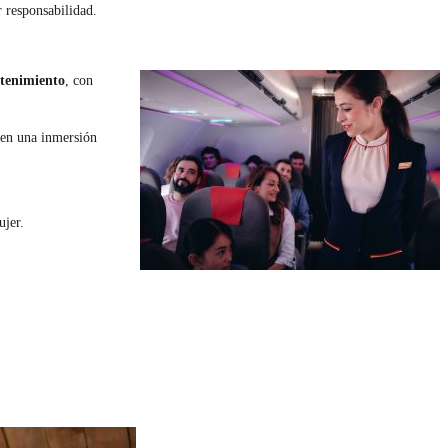
r responsabilidad.
ntenimiento
, con
cen una inmersión
ujer.