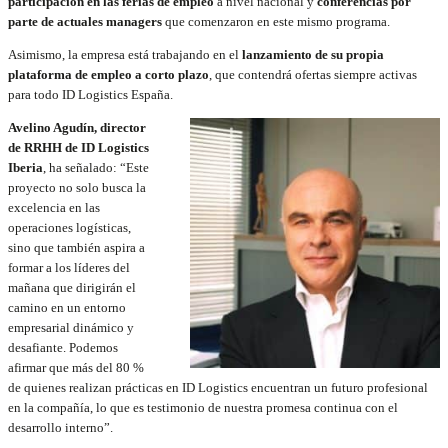
participación en las ferias de empleo
a nivel nacional y
conferencias por
parte de actuales managers
que comenzaron en este mismo programa.
Asimismo, la empresa está trabajando en el
lanzamiento de su propia
plataforma de empleo a corto plazo
, que contendrá ofertas siempre activas
para todo ID Logistics España.
Avelino Agudín, director
de RRHH de ID Logistics
Iberia
, ha señalado: “Este
proyecto no solo busca la
excelencia en las
operaciones logísticas,
sino que también aspira a
formar a los líderes del
mañana que dirigirán el
camino en un entorno
empresarial dinámico y
desafiante. Podemos
afirmar que más del 80 %
de quienes realizan prácticas en ID Logistics encuentran un futuro profesional
en la compañía, lo que es testimonio de nuestra promesa continua con el
desarrollo interno”.