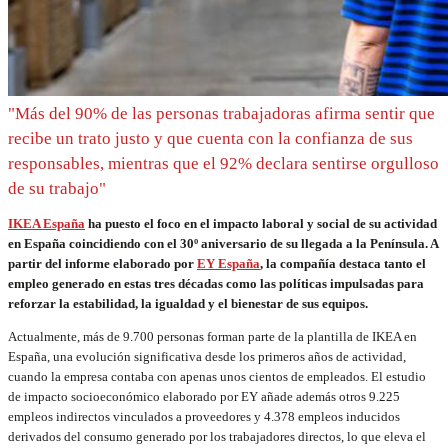
"Más del 90% de las personas trabajadoras afirma sentir que
recibe un trato justo y que cuenta con la confianza de sus
responsables, mientras que el 92% declara sentirse orgulloso
de su trabajo"
IKEA España
ha puesto el foco en el impacto laboral y social de su actividad
en España coincidiendo con el 30º aniversario de su llegada a la Península. A
partir del informe elaborado por
EY España
, la compañía destaca tanto el
empleo generado en estas tres décadas como las políticas impulsadas para
reforzar la estabilidad, la igualdad y el bienestar de sus equipos.
Actualmente, más de 9.700 personas forman parte de la plantilla de IKEA en
España, una evolución significativa desde los primeros años de actividad,
cuando la empresa contaba con apenas unos cientos de empleados. El estudio
de impacto socioeconómico elaborado por EY añade además otros 9.225
empleos indirectos vinculados a proveedores y 4.378 empleos inducidos
derivados del consumo generado por los trabajadores directos, lo que eleva el