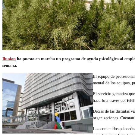
Ilunion
ha puesto en marcha un programa de ayuda psicológica al empleado y
semana.
El equipo de profesiona
mental de los equipos, p
El servicio garantiza que
hacerlo a través del
telé
Detrás de las distintas v
organizaciones. Cuentan
Los contenidos psicoedua