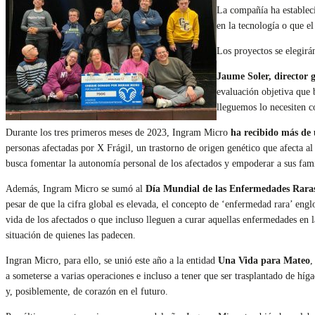
La compañía ha estableci
en la tecnología o que e
Los proyectos se elegirá
Jaume Soler, director 
evaluación objetiva que 
lleguemos lo necesiten c
Durante los tres primeros meses de 2023, Ingram Micro
ha recibido más de 
personas afectadas por X Frágil, un trastorno de origen genético que afecta
busca fomentar la autonomía personal de los afectados y empoderar a sus famil
Además, Ingram Micro se sumó al
Día Mundial de las Enfermedades Rara
pesar de que la cifra global es elevada, el concepto de ‘enfermedad rara’ eng
vida de los afectados o que incluso lleguen a curar aquellas enfermedades en l
situación de quienes las padecen.
Ingran Micro, para ello, se unió este año a la entidad
Una Vida para Mateo
,
a someterse a varias operaciones e incluso a tener que ser trasplantado de hí
y, posiblemente, de corazón en el futuro.