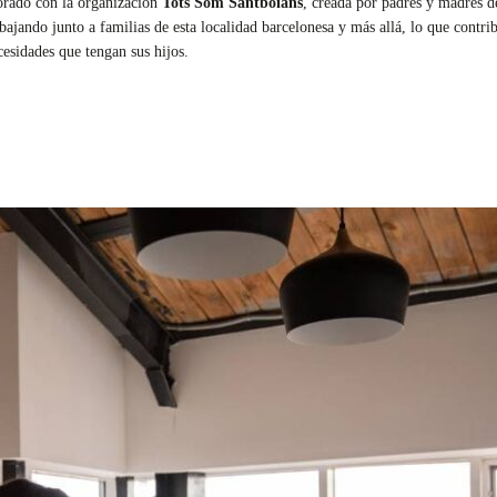
orado con la organización
Tots Som Santboians
, creada por padres y madres 
abajando junto a familias de esta localidad barcelonesa y más allá, lo que contr
cesidades que tengan sus hijos.