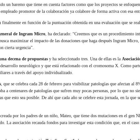
do un baremo que tiene en cuenta factores como que los proyectos se enfoquen
l empleado promotor de la colaboración ya colabore de forma activa con esa enti
n finalmente en función de la puntuación obtenida en una evaluación que se rea
general de Ingram Micro
, ha declarado: “Creemos que es un procedimiento int
busca maximizar el impacto de las donaciones que haga después Ingram Micro, co
on cierta urgencia”.
una decena de propuestas
y ha seleccionado tres. Una de ellas es la
Asociaci
 al desarrollo neurológico y que está relacionado con el cromosoma X. Como par
iares a través del apoyo individualizado.
s
, que se celebra cada 28 de febrero para visibilizar patologías que afectan al
loba a centenares de patologías que sufren muy pocas personas, por lo que no sie
as que esto sea posible. De ahí que cada año se celebre esta jornada, en la que s
 creada por los padres de un niño, Mateo, que tiene dos mutaciones en el gen NE
gado. La asociación recauda fondos para investigar esta condición que, en el cas