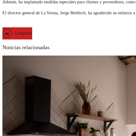
Además, ha implantado medidas especiales para clientes y proveedores, como l
El director general de La Sirena, Jorge Benlloch, ha agradecido su esfuerzo a 
Compartir
Noticias relacionadas