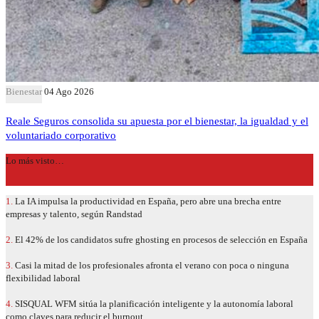
Bienestar
04 Ago 2026
Reale Seguros consolida su apuesta por el bienestar, la igualdad y el
voluntariado corporativo
Lo más visto…
1.
La IA impulsa la productividad en España, pero abre una brecha entre
empresas y talento, según Randstad
2.
El 42% de los candidatos sufre ghosting en procesos de selección en España
3.
Casi la mitad de los profesionales afronta el verano con poca o ninguna
flexibilidad laboral
4.
SISQUAL WFM sitúa la planificación inteligente y la autonomía laboral
como claves para reducir el burnout