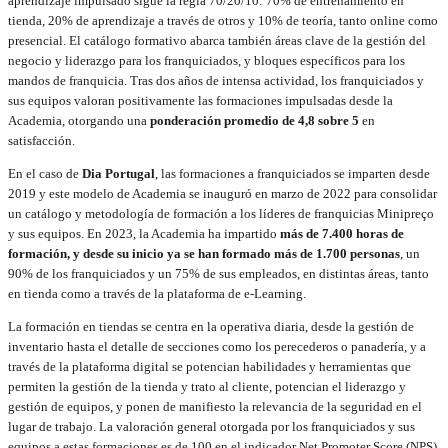
aprendizaje impulsado sigue la regla 70/20/10: 70% de entrenamiento en
tienda, 20% de aprendizaje a través de otros y 10% de teoría, tanto online como
presencial. El catálogo formativo abarca también áreas clave de la gestión del
negocio y liderazgo para los franquiciados, y bloques específicos para los
mandos de franquicia. Tras dos años de intensa actividad, los franquiciados y
sus equipos valoran positivamente las formaciones impulsadas desde la
Academia, otorgando una
ponderación promedio de 4,8 sobre 5
en
satisfacción.
En el caso de
Dia Portugal
, las formaciones a franquiciados se imparten desde
2019 y este modelo de Academia se inauguró en marzo de 2022 para consolidar
un catálogo y metodología de formación a los líderes de franquicias Minipreço
y sus equipos. En 2023, la Academia ha impartido
más de 7.400 horas de
formación, y desde su inicio ya se han formado más de 1.700 personas
, un
90% de los franquiciados y un 75% de sus empleados, en distintas áreas, tanto
en tienda como a través de la plataforma de e-Learning.
La formación en tiendas se centra en la operativa diaria, desde la gestión de
inventario hasta el detalle de secciones como los perecederos o panadería, y a
través de la plataforma digital se potencian habilidades y herramientas que
permiten la gestión de la tienda y trato al cliente, potencian el liderazgo y
gestión de equipos, y ponen de manifiesto la relevancia de la seguridad en el
lugar de trabajo. La valoración general otorgada por los franquiciados y sus
equipos a estas formaciones es de 100 en el indicador Net Promoter Score (NPS).