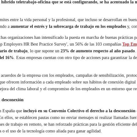
íbrido teletrabajo-oficina que se está configurando, se ha acentuado la ne
mites entre la vida personal y la profesional, que incluso se desarrollan en buen
endo a
aumentar el estrés y la sobrecarga de trabajo en los empleados
y, co
has organizaciones han intensificado la puesta en marcha de buenas prácticas 
'Top Employers HR Best Practice Survey', un 56% de las 103 compañías
Top Em
ario de trabajo
, lo que supone un
23% de aumento respecto al año pasado
.
 del 16%
. Estas empresas cuentan con otro tipo de acciones para garantizar la 
 acuerdos de la empresa con los empleados, campañas de sensibilización, proto
ue ofrecen información a cada empleado sobre sus hábitos de conexión digital p
mejora del clima laboral y el compromiso de los empleados en un entorno que re
a desconexión
n España que
incluyó en su Convenio Colectivo el derecho a la desconexión
En ellos, se establecen pautas como no enviar mensajes ni realizar llamadas fuer
es de trabajo en remoto, se han reforzado prácticas para la gestión eficiente de
s o el uso de la tecnología como aliada para ganar agilidad.