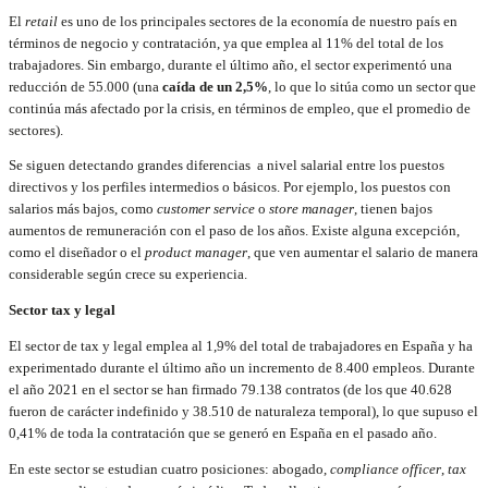
El
retail
es uno de los principales sectores de la economía de nuestro país en
términos de negocio y contratación, ya que emplea al 11% del total de los
trabajadores. Sin embargo, durante el último año, el sector experimentó una
reducción de 55.000 (una
caída de un 2,5%
, lo que lo sitúa como un sector que
continúa más afectado por la crisis, en términos de empleo, que el promedio de
sectores).
Se siguen detectando grandes diferencias a nivel salarial entre los puestos
directivos y los perfiles intermedios o básicos. Por ejemplo, los puestos con
salarios más bajos, como
customer
service
o
store
manager
, tienen bajos
aumentos de remuneración con el paso de los años. Existe alguna excepción,
como el diseñador o el
product manager
, que ven aumentar el salario de manera
considerable según crece su experiencia.
Sector tax y legal
El sector de tax y legal emplea al 1,9% del total de trabajadores en España y ha
experimentado durante el último año un incremento de 8.400 empleos. Durante
el año 2021 en el sector se han firmado 79.138 contratos (de los que 40.628
fueron de carácter indefinido y 38.510 de naturaleza temporal), lo que supuso el
0,41% de toda la contratación que se generó en España en el pasado año.
En este sector se estudian cuatro posiciones: abogado,
compliance
officer
,
tax