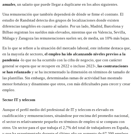
anuales
, un salario que puede llegar a duplicarse en los años siguientes.
Una remuneración que también dependerá de dónde se firme el contrato. El
estudio de Randstad detecta dos grupos de localizaciones donde existen
diferencias tangibles en cuanto al salario. Por un lado, Madrid, Barcelona y
Bilbao registran los sueldos más elevados, mientras que en Valencia, Sevilla,
Málaga y Zaragoza las remuneraciones suelen ser, de media, un 10% más bajas.
En lo que se refiere a la situación del mercado laboral, este informe destaca que,
en la mayoría de sectores,
el empleo ha ido alcanzando niveles previos a la
pandemia
-lo que no ha ocurrido con la cifra de negocio, que con carácter
general se espera que se recupere en 2022 o incluso 2023-,
las contrataciones
se han relanzado
y se ha incrementado la dimensión en términos de tamaño de
las plantillas. Sin embargo, determinadas ramas de actividad han mostrado
menor fortaleza y dinamismo que otros, con más dificultades para crecer y crear
empleo.
Sector IT y telecom
Aunque el perfil medio del profesional de IT y telecom es elevado en
cualificación y remuneraciones, situándose por encima del promedio nacional,
el sector es relativamente pequeño en términos de empleo si se compara con
otros. Un sector para el que trabaja el 2,7% del total de trabajadores en España,
y que ha experimentado durante el último año un aumento de 67.200 empleos