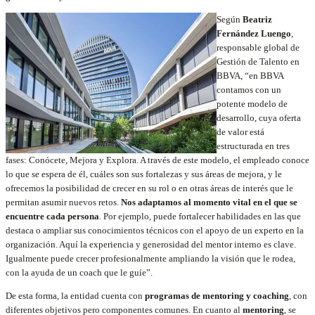
Según
Beatriz
Fernández Luengo
,
responsable global de
Gestión de Talento en
BBVA, “en BBVA
contamos con un
potente modelo de
desarrollo, cuya oferta
de valor está
estructurada en tres
fases: Conócete, Mejora y Explora. A través de este modelo, el empleado conoce
lo que se espera de él, cuáles son sus fortalezas y sus áreas de mejora, y le
ofrecemos la posibilidad de crecer en su rol o en otras áreas de interés que le
permitan asumir nuevos retos.
Nos adaptamos al momento vital en el que se
encuentre cada persona
. Por ejemplo, puede fortalecer habilidades en las que
destaca o ampliar sus conocimientos técnicos con el apoyo de un experto en la
organización. Aquí la experiencia y generosidad del mentor interno es clave.
Igualmente puede crecer profesionalmente ampliando la visión que le rodea,
con la ayuda de un coach que le guíe”.
De esta forma, la entidad cuenta con
programas de mentoring y coaching
, con
diferentes objetivos pero componentes comunes. En cuanto al
mentoring
, se