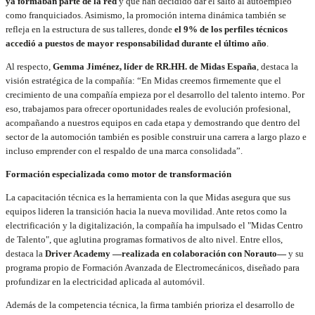
ya formaban parte de la red
y que han decidido dar el salto al autoempleo
como franquiciados. Asimismo, la promoción interna dinámica también se
refleja en la estructura de sus talleres, donde
el 9% de los perfiles técnicos
accedió a puestos de mayor responsabilidad durante el último año
.
Al respecto,
Gemma Jiménez, líder de RR.HH. de Midas España
, destaca la
visión estratégica de la compañía: “En Midas creemos firmemente que el
crecimiento de una compañía empieza por el desarrollo del talento interno. Por
eso, trabajamos para ofrecer oportunidades reales de evolución profesional,
acompañando a nuestros equipos en cada etapa y demostrando que dentro del
sector de la automoción también es posible construir una carrera a largo plazo e
incluso emprender con el respaldo de una marca consolidada”.
Formación especializada como motor de transformación
La capacitación técnica es la herramienta con la que Midas asegura que sus
equipos lideren la transición hacia la nueva movilidad. Ante retos como la
electrificación y la digitalización, la compañía ha impulsado el "Midas Centro
de Talento", que aglutina programas formativos de alto nivel. Entre ellos,
destaca la
Driver Academy —realizada en colaboración con Norauto—
y su
programa propio de Formación Avanzada de Electromecánicos, diseñado para
profundizar en la electricidad aplicada al automóvil.
Además de la competencia técnica, la firma también prioriza el desarrollo de