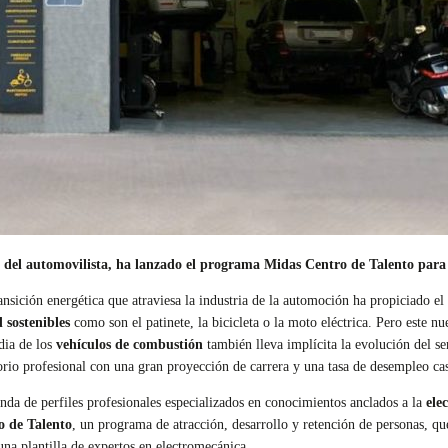
al del automovilista, ha lanzado el programa Midas Centro de Talento para
nsición energética que atraviesa la industria de la automoción ha propiciado el
 sostenibles
como son el patinete, la bicicleta o la moto eléctrica. Pero este 
dia de los
vehículos de combustión
también lleva implícita la evolución del s
orio profesional con una gran proyección de carrera y una tasa de desempleo cas
nda de perfiles profesionales especializados en conocimientos anclados a la
ele
 de Talento
, un programa de atracción, desarrollo y retención de personas, q
una plantilla de expertos en electromecánica.